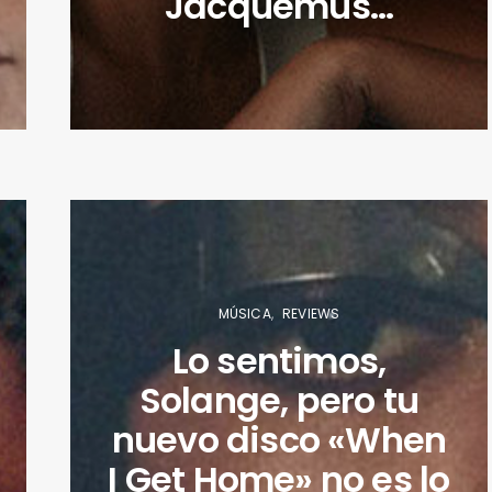
Jacquemus…
MÚSICA
REVIEWS
Lo sentimos,
Solange, pero tu
nuevo disco «When
I Get Home» no es lo