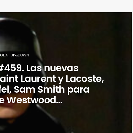
ODA
UP&DOWN
459. Las nuevas
aint Laurent y Lacoste,
fel, Sam Smith para
ne Westwood…