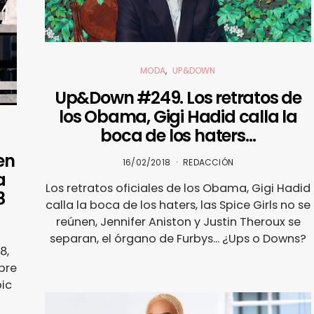
MODA
UP&DOWN
Up&Down #249. Los retratos de
los Obama, Gigi Hadid calla la
boca de los haters…
en
16/02/2018
REDACCIÓN
a
Los retratos oficiales de los Obama, Gigi Hadid
8
calla la boca de los haters, las Spice Girls no se
reúnen, Jennifer Aniston y Justin Theroux se
separan, el órgano de Furbys... ¿Ups o Downs?
8,
bre
ic