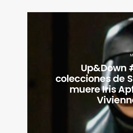
M
Up&Down #
colecciones de S
muere Iris Ap
Vivien