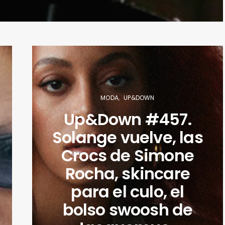
MODA
UP&DOWN
Up&Down #457.
Solange vuelve, las
Crocs de Simone
Rocha, skincare
para el culo, el
bolso swoosh de