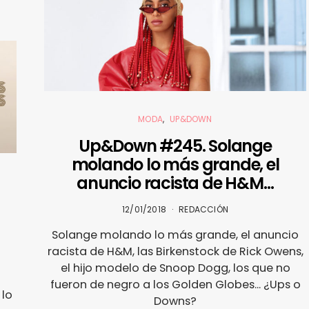
MODA
UP&DOWN
Up&Down #245. Solange
molando lo más grande, el
anuncio racista de H&M…
l
12/01/2018
REDACCIÓN
Solange molando lo más grande, el anuncio
racista de H&M, las Birkenstock de Rick Owens,
el hijo modelo de Snoop Dogg, los que no
fueron de negro a los Golden Globes... ¿Ups o
 lo
Downs?