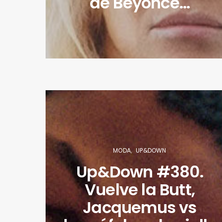
de Beyoncé…
MODA
UP&DOWN
Up&Down #380.
Vuelve la Butt,
Jacquemus vs