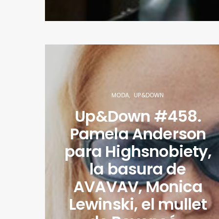
MODA
UP&DOWN
Up&Down #458.
Pamela Anderson
para Highsnobiety,
la basura de
AVAVAV, Monica
Lewinski, el mullet