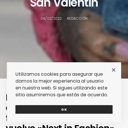
San Valentín
04/02/2022
REDACCIÓN
Utilizamos cookies para asegurar que
damos la mejor experiencia al usuario
en nuestra web. Si sigues utilizando este
Rihanna y A$AP Rocky
sitio asumiremos que estás de acuerdo.
embarazados, la
OK
fotonovela de Gucci,