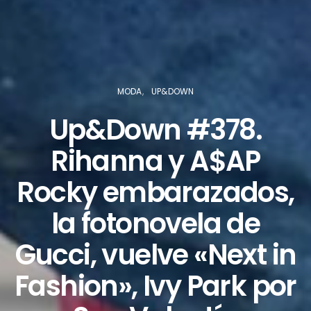
MODA
UP&DOWN
Up&Down #378.
Rihanna y A$AP
Rocky embarazados,
la fotonovela de
Gucci, vuelve «Next in
Fashion», Ivy Park por