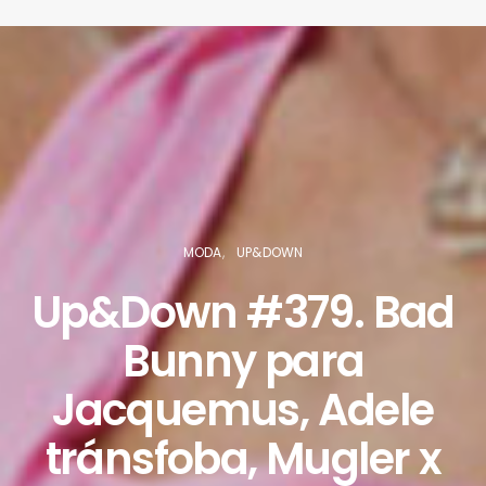
MODA
UP&DOWN
Up&Down #379. Bad
Bunny para
Jacquemus, Adele
tránsfoba, Mugler x