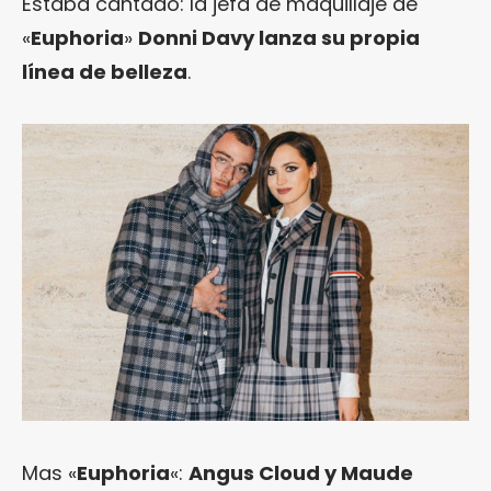
Estaba cantado: la jefa de maquillaje de
«
Euphoria
»
Donni Davy lanza su propia
línea de belleza
.
Mas «
Euphoria
«:
Angus Cloud y Maude