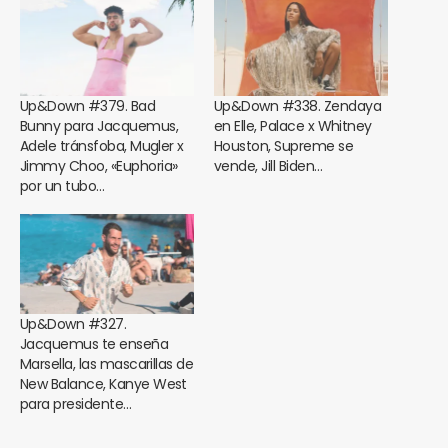
Up&Down #379. Bad
Up&Down #338. Zendaya
Bunny para Jacquemus,
en Elle, Palace x Whitney
Adele tránsfoba, Mugler x
Houston, Supreme se
Jimmy Choo, «Euphoria»
vende, Jill Biden…
por un tubo…
Up&Down #327.
Jacquemus te enseña
Marsella, las mascarillas de
New Balance, Kanye West
para presidente…