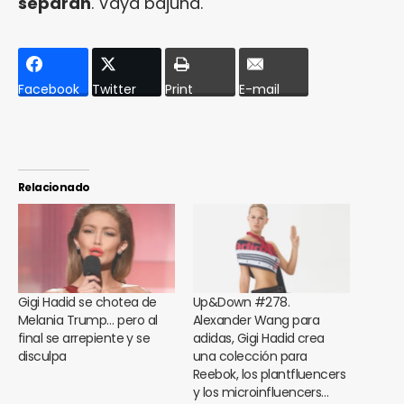
separan
. Vaya bajuna.
Facebook
Twitter
Print
E-mail
Relacionado
Gigi Hadid se chotea de
Up&Down #278.
Melania Trump… pero al
Alexander Wang para
final se arrepiente y se
adidas, Gigi Hadid crea
disculpa
una colección para
Reebok, los plantfluencers
y los microinfluencers…