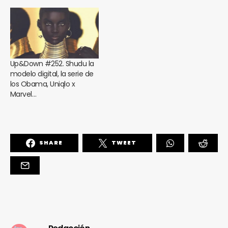
Up&Down #252. Shudu la
modelo digital, la serie de
los Obama, Uniqlo x
Marvel…
SHARE
TWEET