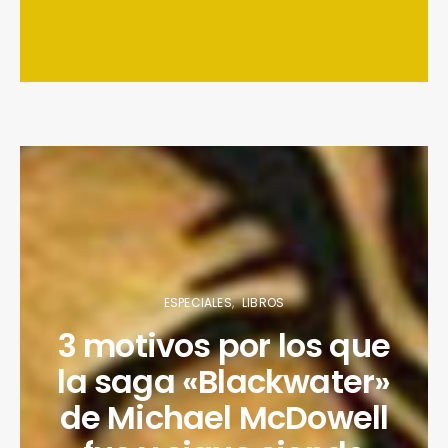
ESPECIALES
LIBROS
3 motivos por los que
la saga «Blackwater»
de Michael McDowell