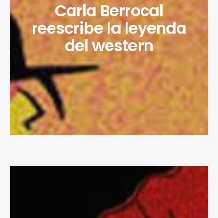
Carla Berrocal
reescribe la leyenda
del western