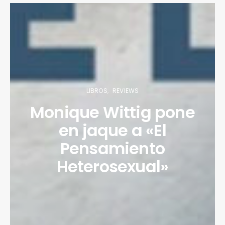
LIBROS
REVIEWS
Monique Wittig pone
en jaque a «El
Pensamiento
Heterosexual»