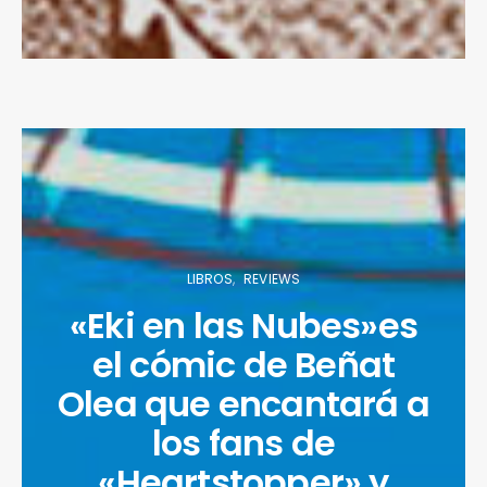
LIBROS
REVIEWS
«Eki en las Nubes»es
el cómic de Beñat
Olea que encantará a
los fans de
«Heartstopper» y