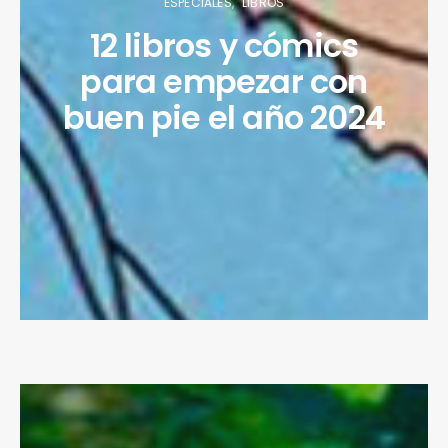
ESPECIALES
LIBROS
12 libros y cómics
para empezar con
buen pie el año 2024