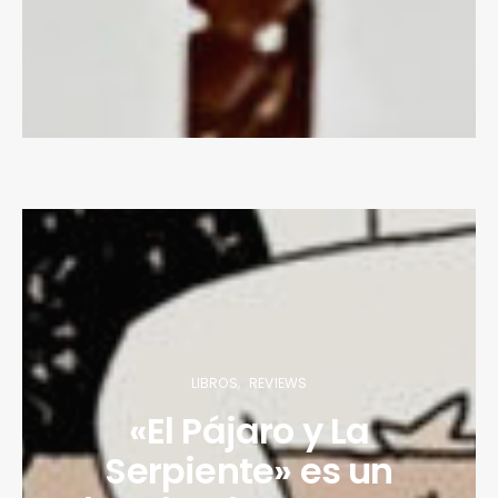
LIBROS
REVIEWS
«El Pájaro y La
Serpiente» es un