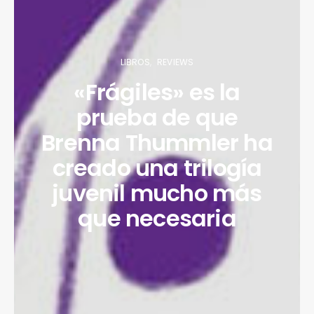
LIBROS
REVIEWS
«Frágiles» es la
prueba de que
Brenna Thummler ha
creado una trilogía
juvenil mucho más
que necesaria