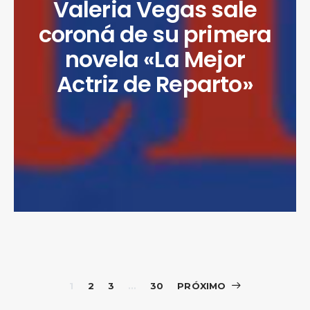
Valeria Vegas sale
coroná de su primera
novela «La Mejor
Actriz de Reparto»
Paginación
1
2
3
…
30
PRÓXIMO