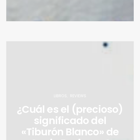
LIBROS
REVIEWS
¿Cuál es el (precioso)
significado del
«Tiburón Blanco» de