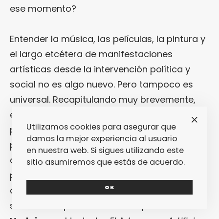
ese momento?
Entender la música, las películas, la pintura y
el largo etcétera de manifestaciones
artísticas desde la intervención política y
social no es algo nuevo. Pero tampoco es
universal. Recapitulando muy brevemente,
encontramos en la historia del arte distintas
Utilizamos cookies para asegurar que
posiciones al respecto. A finales del siglo XIX,
damos la mejor experiencia al usuario
por ejemplo, el movimiento simbolista
en nuestra web. Si sigues utilizando este
defendía que el arte estaba sujeto a sus
sitio asumiremos que estás de acuerdo.
propias reglas, como si fuese una esfera
OK
absolutamente independiente de la
sociedad. El poema «
Art Poétique
» de
Paul