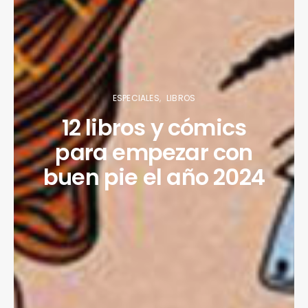
ESPECIALES
LIBROS
12 libros y cómics
para empezar con
buen pie el año 2024