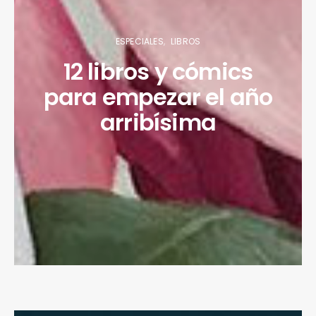
ESPECIALES
LIBROS
12 libros y cómics
para empezar el año
arribísima