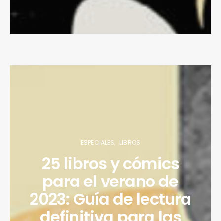
ESPECIALES
LIBROS
25 libros y cómics
para el verano de
2023: Guía de lectura
definitiva para las