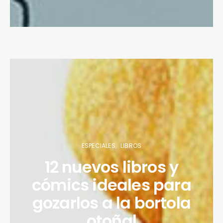
ESPECIALES
LIBROS
12 nuevos libros y
cómics ideales para
gozarlos a la bortola
otoñal