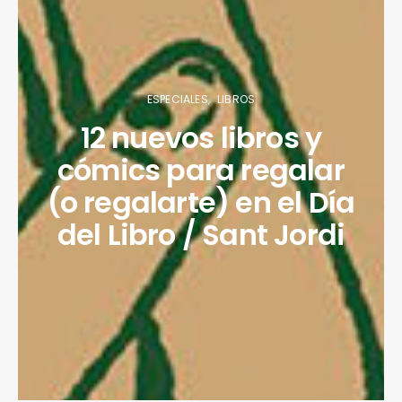
ESPECIALES
LIBROS
12 nuevos libros y
cómics para regalar
(o regalarte) en el Día
del Libro / Sant Jordi