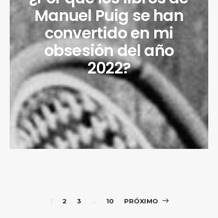
Manuel Puig se han
convertido en mi
obsesión del año
2022?
Paginación
1
2
3
…
10
PRÓXIMO