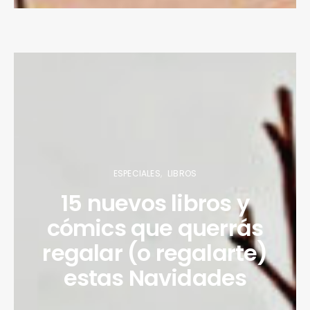
ESPECIALES
LIBROS
15 nuevos libros y
cómics que querrás
regalar (o regalarte)
estas Navidades