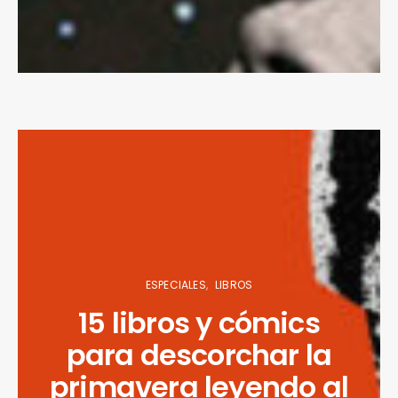
ESPECIALES
LIBROS
15 libros y cómics
para descorchar la
primavera leyendo al