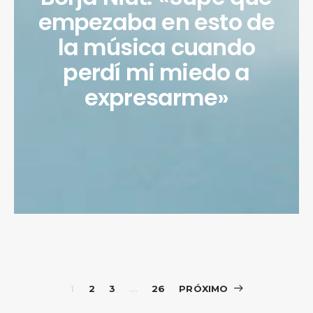
empezaba en esto de
la música cuando
perdí mi miedo a
expresarme»
Paginación
1
2
3
…
26
PRÓXIMO