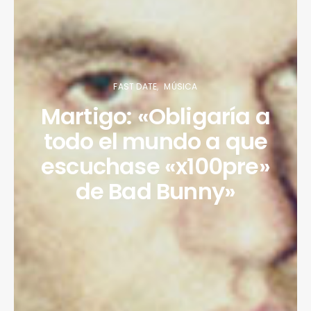
FAST DATE
MÚSICA
Martigo: «Obligaría a
todo el mundo a que
escuchase «x100pre»
de Bad Bunny»