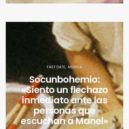
FAST DATE
MÚSICA
Socunbohemio:
«Siento un flechazo
inmediato ante las
personas que
escuchan a Manel»