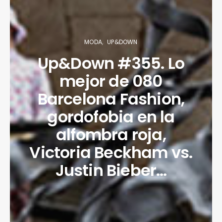
MODA
UP&DOWN
Up&Down #355. Lo
mejor de 080
Barcelona Fashion,
gordofobia en la
alfombra roja,
Victoria Beckham vs.
Justin Bieber…