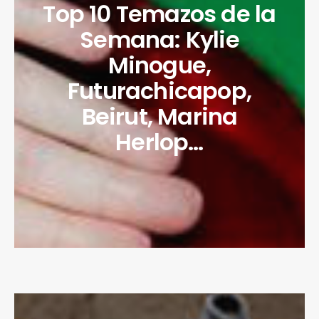
Top 10 Temazos de la
Semana: Kylie
Minogue,
Futurachicapop,
Beirut, Marina
Herlop…