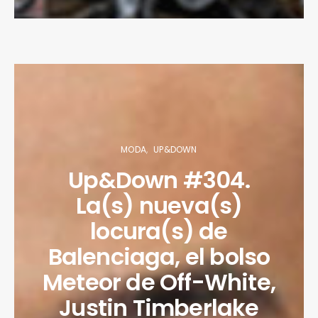
MODA
UP&DOWN
Up&Down #304.
La(s) nueva(s)
locura(s) de
Balenciaga, el bolso
Meteor de Off-White,
Justin Timberlake