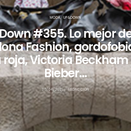
MODA
UP&DOWN
Down #355. Lo mejor de
lona Fashion, gordofobia
roja, Victoria Beckham 
Bieber…
30/04/2021
REDACCIÓN