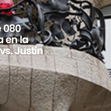
 080
 en la
vs. Justin