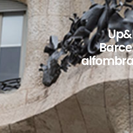
Up&
Barce
alfombra 