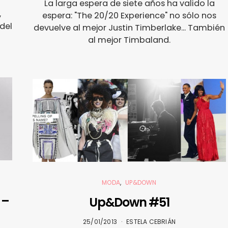
La larga espera de siete años ha valido la
,
espera: "The 20/20 Experience" no sólo nos
del
devuelve al mejor Justin Timberlake... También
al mejor Timbaland.
MODA
UP&DOWN
 –
Up&Down #51
25/01/2013
ESTELA CEBRIÁN