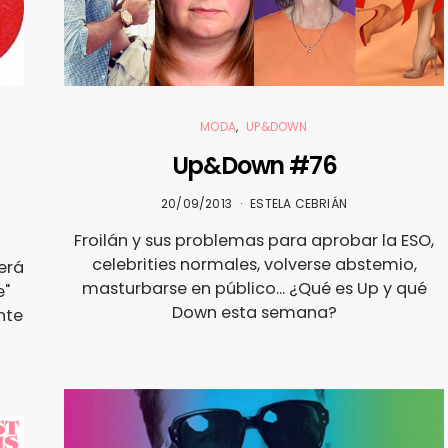
MODA
UP&DOWN
Up&Down #76
20/09/2013
ESTELA CEBRIÁN
Froilán y sus problemas para aprobar la ESO,
celebrities normales, volverse abstemio,
erá
masturbarse en público... ¿Qué es Up y qué
e"
Down esta semana?
nte