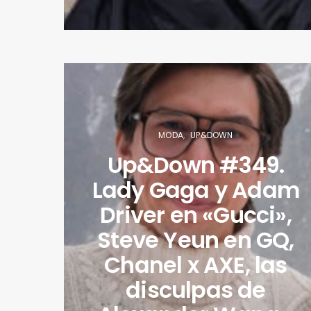
MODA
UP&DOWN
Up&Down #349.
Lady Gaga y Adam
Driver en «Gucci»,
Steve Yeun en GQ,
Chanel x AXE, las
disculpas de