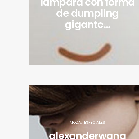
lámpara con forma
de dumpling
gigante…
MODA
ESPECIALES
alexanderwang