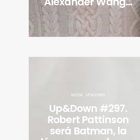
Alexander Wang…
MODA
UP&DOWN
Up&Down #297.
Robert Pattinson
será Batman, la