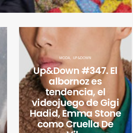
MODA
UP&DOWN
Up&Down #347. El
albornoz es
tendencia, el
videojuego de Gigi
Hadid, Emma Stone
como Cruella De