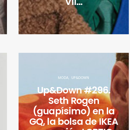
Vil…
MODA
UP&DOWN
Up&Down #296.
Seth Rogen
(guapísimo) en la
GQ, la bolsa de IKEA