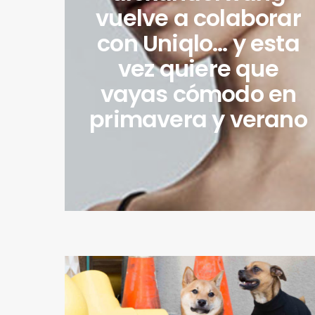
vuelve a colaborar
con Uniqlo… y esta
vez quiere que
vayas cómodo en
primavera y verano