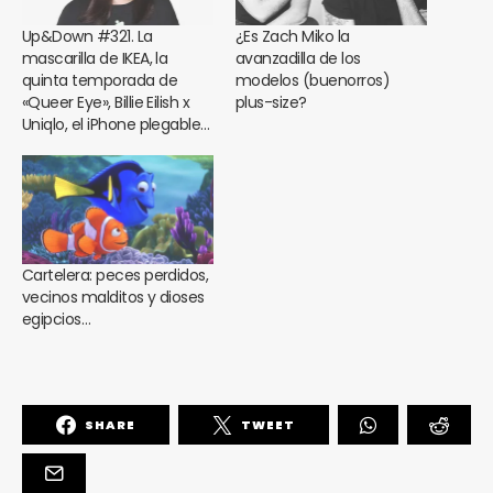
Up&Down #321. La
¿Es Zach Miko la
mascarilla de IKEA, la
avanzadilla de los
quinta temporada de
modelos (buenorros)
«Queer Eye», Billie Eilish x
plus-size?
Uniqlo, el iPhone plegable…
Cartelera: peces perdidos,
vecinos malditos y dioses
egipcios…
SHARE
TWEET