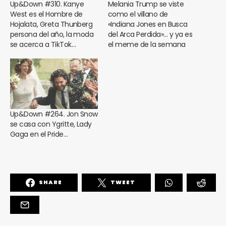
Up&Down #310. Kanye
Melania Trump se viste
West es el Hombre de
como el villano de
Hojalata, Greta Thunberg
«Indiana Jones en Busca
persona del año, la moda
del Arca Perdida»… y ya es
se acerca a TikTok…
el meme de la semana
Up&Down #264. Jon Snow
se casa con Ygritte, Lady
Gaga en el Pride…
SHARE
TWEET