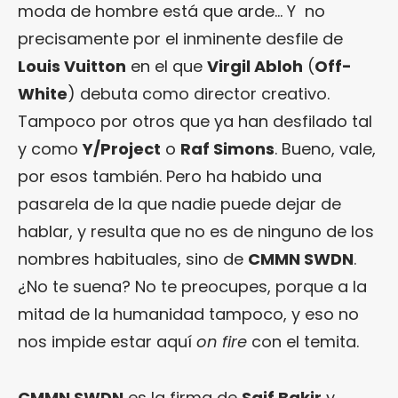
moda de hombre está que arde… Y no
precisamente por el inminente desfile de
Louis Vuitton
en el que
Virgil Abloh
(
Off-
White
) debuta como director creativo.
Tampoco por otros que ya han desfilado tal
y como
Y/Project
o
Raf Simons
. Bueno, vale,
por esos también. Pero ha habido una
pasarela de la que nadie puede dejar de
hablar, y resulta que no es de ninguno de los
nombres habituales, sino de
CMMN SWDN
.
¿No te suena? No te preocupes, porque a la
mitad de la humanidad tampoco, y eso no
nos impide estar aquí
on fire
con el temita.
CMMN SWDN
es la firma de
Saif Bakir
y