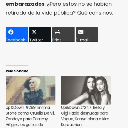
embarazados
. ¿Pero estos no se habían
retirado de la vida pública? Qué cansinos.
Facebook
Twitter
Print
E-mail
Relacionado
Up&Down #299. Emma
Up&Down #247. Bella y
Stone como Cruella De Vil,
Gigi Hadid desnudas para
Zendaya para Tommy
Vogue, Kanye clona a Kim
Hilfgier, los gorros de
Kardashian…