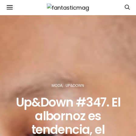
MODA
UP&DOWN
Up&Down #347. El
albornoz es
tendencia, el