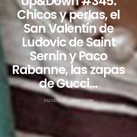
Up&Down #345.
Chicos y perlas, el
San Valentín de
Ludovic de Saint
Sernin y Paco
Rabanne, las zapas
de Gucci…
05/02/2021
REDACCIÓN