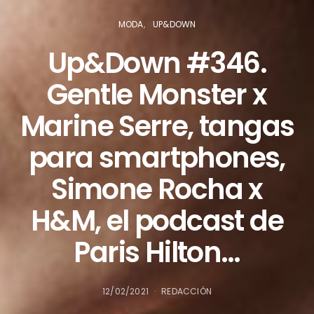
MODA
UP&DOWN
Up&Down #346.
Gentle Monster x
Marine Serre, tangas
para smartphones,
Simone Rocha x
H&M, el podcast de
Paris Hilton…
12/02/2021
REDACCIÓN