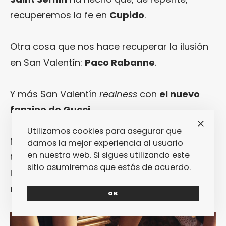
recuperemos la fe en
Cupido
.
Otra cosa que nos hace recuperar la ilusión
en San Valentín:
Paco Rabanne
.
Y más San Valentín
realness
con
el nuevo
fanzine de Gucci
.
Utilizamos cookies para asegurar que
Mucho se está hablando en las últimas
damos la mejor experiencia al usuario
en nuestra web. Si sigues utilizando este
temporadas del rollo bimateria… Pero nunca
sitio asumiremos que estás de acuerdo.
lo habíamos visto tan tremendo como en
la
nueva colección de Junya Watanabe
.
OK