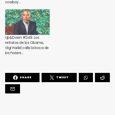
cowboy…
Up&Down #249. Los
retratos de los Obama,
Gigi Hadid calla la boca de
los haters…
SHARE
TWEET