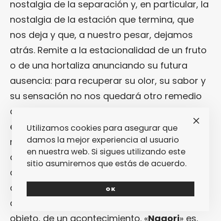
nostalgia de la separación y, en particular, la
nostalgia de la estación que termina, que
nos deja y que, a nuestro pesar, dejamos
atrás. Remite a la estacionalidad de un fruto
o de una hortaliza anunciando su futura
ausencia: para recuperar su olor, su sabor y
su sensación no nos quedará otro remedio
que aguardar un año entero conservando,
eso sí, su recuerdo en la memoria de
Utilizamos cookies para asegurar que
damos la mejor experiencia al usuario
nuestros sentidos. «
Nagori
» es asimismo la
en nuestra web. Si sigues utilizando este
atmósfera de algo que ya no existe, como la
sitio asumiremos que estás de acuerdo.
de una casa que evoca el recuerdo de
quienes la han habitado. «
Nagori
» es lo que
OK
queda tras el paso de una persona, de un
objeto, de un acontecimiento. «
Nagori
» es,