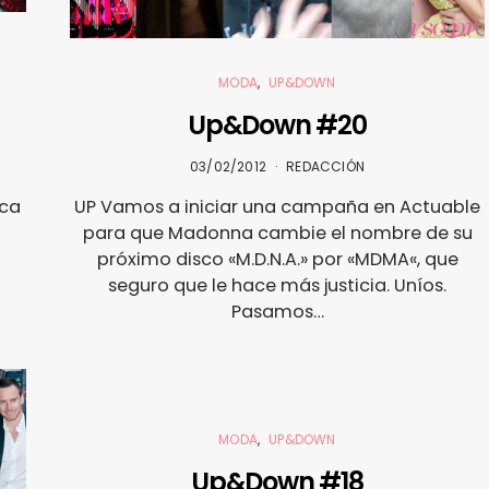
MODA
UP&DOWN
Up&Down #20
03/02/2012
REDACCIÓN
sca
UP Vamos a iniciar una campaña en Actuable
para que Madonna cambie el nombre de su
próximo disco «M.D.N.A.» por «MDMA«, que
seguro que le hace más justicia. Uníos.
Pasamos…
MODA
UP&DOWN
Up&Down #18