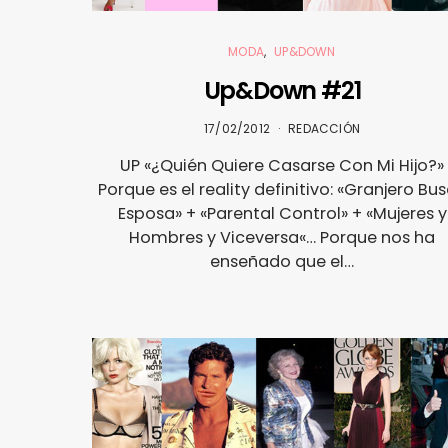
MODA
UP&DOWN
Up&Down #21
17/02/2012
REDACCIÓN
UP «¿Quién Quiere Casarse Con Mi Hijo?»
Porque es el reality definitivo: «Granjero Bu
Esposa» + «Parental Control» + «Mujeres y
Hombres y Viceversa«… Porque nos ha
enseñado que el…