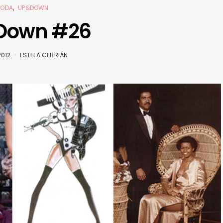
ODA
UP&DOWN
Down #26
2012
ESTELA CEBRIÁN