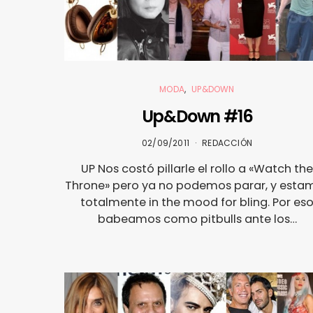
MODA
UP&DOWN
Up&Down #16
02/09/2011
REDACCIÓN
UP Nos costó pillarle el rollo a «Watch the
Throne» pero ya no podemos parar, y esta
totalmente in the mood for bling. Por es
babeamos como pitbulls ante los…