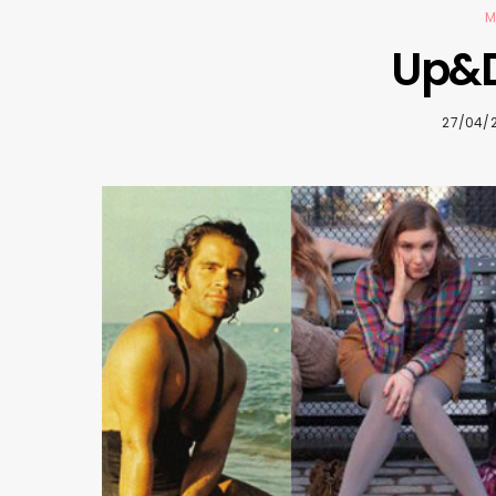
M
Up&
27/04/