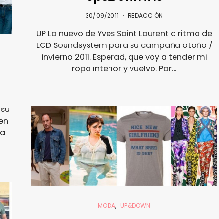
30/09/2011
REDACCIÓN
UP Lo nuevo de Yves Saint Laurent a ritmo de
LCD Soundsystem para su campaña otoño /
invierno 2011. Esperad, que voy a tender mi
ropa interior y vuelvo. Por…
 su
en
ba
MODA
UP&DOWN