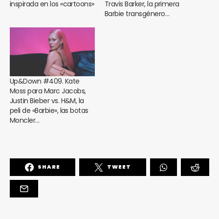
inspirada en los «cartoons»
Travis Barker, la primera
Barbie transgénero…
Up&Down #409. Kate
Moss para Marc Jacobs,
Justin Bieber vs. H&M, la
peli de «Barbie», las botas
Moncler…
SHARE
TWEET