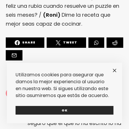
feliz una rubia cuando resuelve un puzzle en
seis meses? /
(Roni)
Dime la receta que
mejor seas capaz de cocinar.
SHARE
TWEET
Utilizamos cookies para asegurar que
damos la mejor experiencia al usuario
en nuestra web. Si sigues utilizando este
Redacción
sitio asumiremos que estás de acuerdo.
La redacción de fantasticmag.es al
completo... Cualquiera de nosotros
OK
puede haber escrito este post, pero
seguro que el que lo ha escrito lo ha