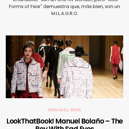
Forms of Fear" demuestra que, más bien, son un
M.I.L.A.G.R.O.
ESPECIALES
MODA
LookThatBook! Manuel Bolaño – The
Boy With Sad Eyes