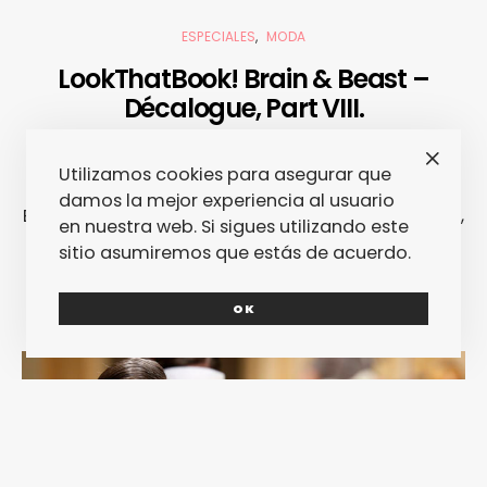
ESPECIALES
MODA
LookThatBook! Brain & Beast –
Décalogue, Part VIII.
08/07/2014
ESTELA CEBRIÁN
Utilizamos cookies para asegurar que
La octava entrega de los "Décalogues" de Brain &
damos la mejor experiencia al usuario
Beast, que presentaron el pasado jueves en el 080,
en nuestra web. Si sigues utilizando este
se titula "Misfit" y está dedicada a lo
sitio asumiremos que estás de acuerdo.
anticonvencional.
OK