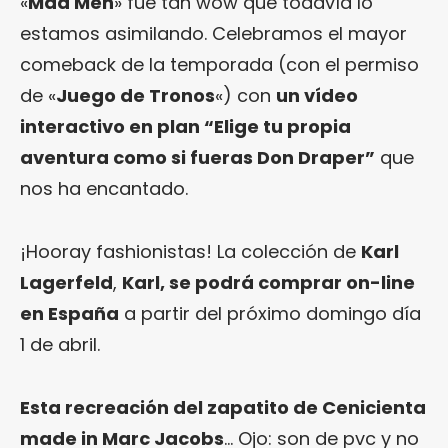
«
Mad Men
» fue tan wow que todavía lo
estamos asimilando. Celebramos el mayor
comeback de la temporada (con el permiso
de «
Juego de Tronos
«) con
un vídeo
interactivo en plan “Elige tu propia
aventura como si fueras Don Draper”
que
nos ha encantado.
¡Hooray fashionistas! La colección de
Karl
Lagerfeld
,
Karl, se podrá comprar on-line
en España
a partir del próximo domingo día
1 de abril.
Esta recreación del zapatito de Cenicienta
made in Marc Jacobs
… Ojo: son de pvc y no