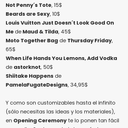
Not Penny´s Tote
, 15$
Beards are Sexy
, 10$
Louis Vuitton Just Doesn´t Look Good On
Me
de
Maud & Tilda
, 45$
Moto Together Bag
de
Thursday Friday
,
65$
When Life Hands You Lemons, Add Vodka
de
astorknot
, 50$
Shiitake Happens
de
PamelaFugateDesigns
, 34,95$
Y como son customizables hasta el infinito
(sólo necesitas las ideas y los materiales),
en
Opening Ceremony
te lo ponen tan fácil