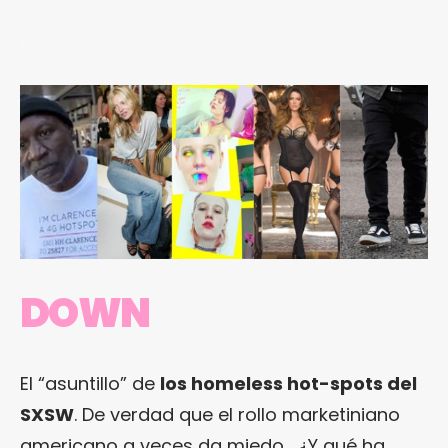
.
DOWN
El “asuntillo” de
los homeless hot-spots del
SXSW
. De verdad que el rollo marketiniano
americano a veces da miedo… ¿Y qué ha