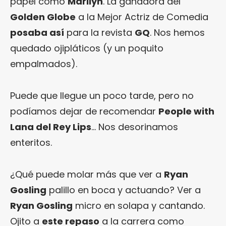
papel como
Marilyn
. La ganadora del
Golden Globe
a la Mejor Actriz de Comedia
posaba así
para la revista
GQ
. Nos hemos
quedado ojipláticos (y un poquito
empalmados).
Puede que llegue un poco tarde, pero no
podíamos dejar de recomendar
People with
Lana del Rey Lips
… Nos desorinamos
enteritos.
¿Qué puede molar más que ver a
Ryan
Gosling
palillo en boca y actuando? Ver a
Ryan Gosling
micro en solapa y cantando.
Ojito a
este repaso
a la carrera como