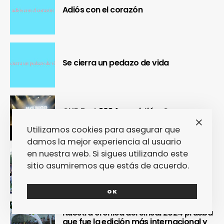
Adiós con el corazón
Se cierra un pedazo de vida
OUR Fest 2024 convirtió a Ourense en
la capital del Cool Britannia
Utilizamos cookies para asegurar que
damos la mejor experiencia al usuario
en nuestra web. Si sigues utilizando este
Nuestra crónica confirma que Paredes
sitio asumiremos que estás de acuerdo.
de Coura 2024 no fue un festival, sino
un Couraíso
OK
Nuestra crónica del Sinsal 2024 prueba
que fue la edición más internacional y