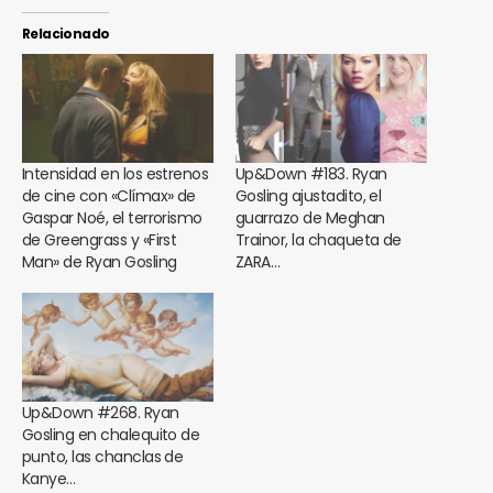
Relacionado
Intensidad en los estrenos
Up&Down #183. Ryan
de cine con «Clímax» de
Gosling ajustadito, el
Gaspar Noé, el terrorismo
guarrazo de Meghan
de Greengrass y «First
Trainor, la chaqueta de
Man» de Ryan Gosling
ZARA…
Up&Down #268. Ryan
Gosling en chalequito de
punto, las chanclas de
Kanye…