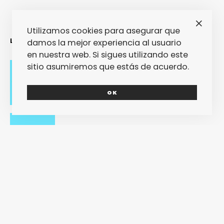
Utilizamos cookies para asegurar que
LO MÁS RECIENTE
damos la mejor experiencia al usuario
en nuestra web. Si sigues utilizando este
sitio asumiremos que estás de acuerdo.
Adiós con el corazón
OK
Se cierra un pedazo de vida
OUR Fest 2024 convirtió a Ourense en
la capital del Cool Britannia