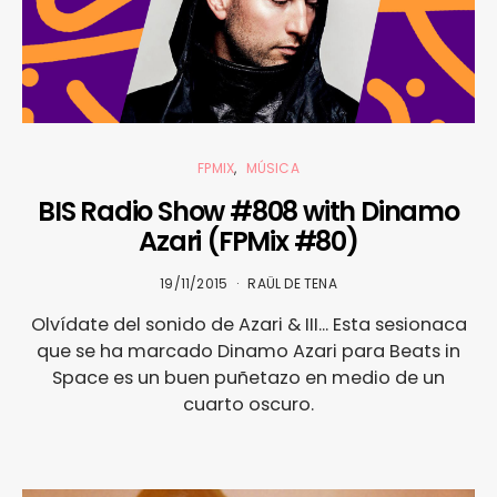
FPMIX
MÚSICA
BIS Radio Show #808 with Dinamo
Azari (FPMix #80)
19/11/2015
RAÜL DE TENA
Olvídate del sonido de Azari & III... Esta sesionaca
que se ha marcado Dinamo Azari para Beats in
Space es un buen puñetazo en medio de un
cuarto oscuro.