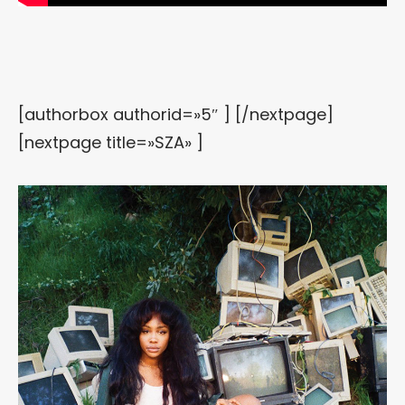
[authorbox authorid=»5″ ] [/nextpage]
[nextpage title=»SZA» ]