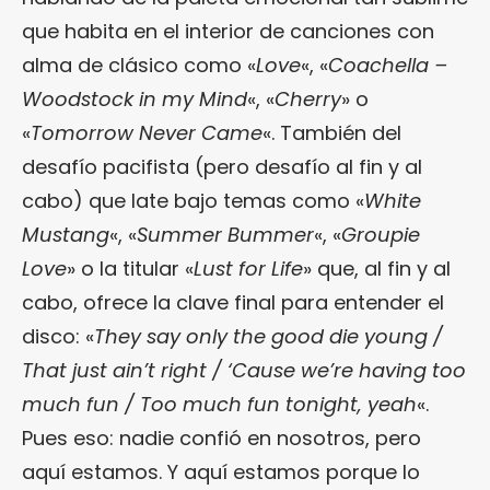
que habita en el interior de canciones con
alma de clásico como «
Love
«, «
Coachella –
Woodstock in my Mind
«, «
Cherry
» o
«
Tomorrow Never Came
«. También del
desafío pacifista (pero desafío al fin y al
cabo) que late bajo temas como «
White
Mustang
«, «
Summer Bummer
«, «
Groupie
Love
» o la titular «
Lust for Life
» que, al fin y al
cabo, ofrece la clave final para entender el
disco: «
They say only the good die young /
That just ain’t right / ‘Cause we’re having too
much fun / Too much fun tonight, yeah
«.
Pues eso: nadie confió en nosotros, pero
aquí estamos. Y aquí estamos porque lo