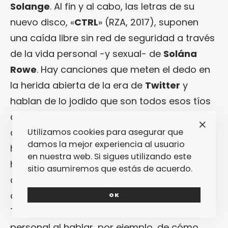
Solange
. Al fin y al cabo, las letras de su
nuevo disco, «
CTRL
» (RZA, 2017), suponen
una caída libre sin red de seguridad a través
de la vida personal -y sexual- de
Solána
Rowe
. Hay canciones que meten el dedo en
la herida abierta de la era de
Twitter
y
hablan de lo jodido que son todos esos tíos
que te calientan virtualmente pero que no
quieren quedar nunca contigo; también del
Utilizamos cookies para asegurar que
damos la mejor experiencia al usuario
hecho de que, en una sociedad
en nuestra web. Si sigues utilizando este
hiperconectada a través de este tipo de
sitio asumiremos que estás de acuerdo.
apps, al final tu novio es su novio y el novio
de aquella de más allá y el de aquella otra.
OK
También se pone mucho más íntima y
personal al hablar, por ejemplo, de cómo