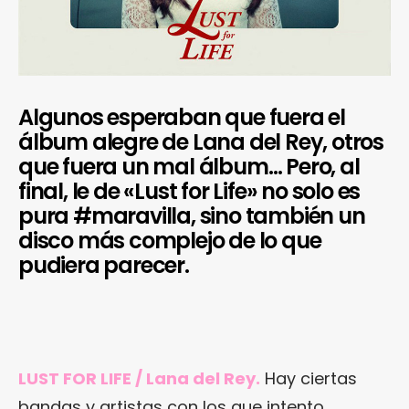
Algunos esperaban que fuera el
álbum alegre de Lana del Rey, otros
que fuera un mal álbum… Pero, al
final, le de «Lust for Life» no solo es
pura #maravilla, sino también un
disco más complejo de lo que
pudiera parecer.
¿Te gusta fantasticmag.es?
Pues, ahora que esta web está inactiva,
puede interesarte que la aventura
LUST FOR LIFE / Lana del Rey.
Hay ciertas
continúa en
sinceramente.cc
.
bandas y artistas con los que intento