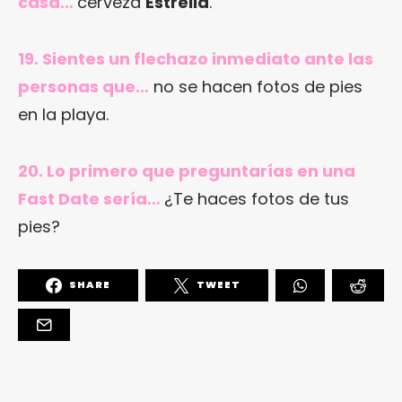
casa…
cerveza
Estrella
.
19. Sientes un flechazo inmediato ante las
personas que…
no se hacen fotos de pies
en la playa.
20. Lo primero que preguntarías en una
Fast Date sería…
¿Te haces fotos de tus
pies?
SHARE
TWEET