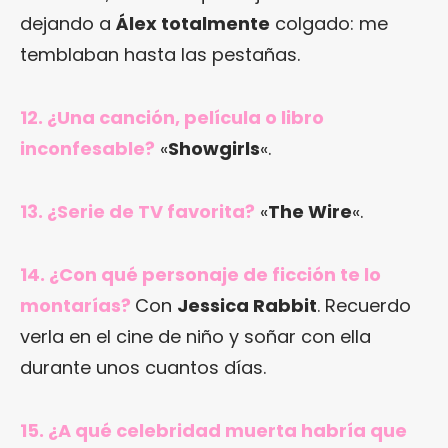
dejando a
Álex totalmente
colgado: me
temblaban hasta las pestañas.
12. ¿Una canción, película o libro
inconfesable?
«
Showgirls
«.
13. ¿Serie de TV favorita?
«
The Wire
«.
14. ¿Con qué personaje de ficción te lo
montarías?
Con
Jessica Rabbit
. Recuerdo
verla en el cine de niño y soñar con ella
durante unos cuantos días.
15. ¿A qué celebridad muerta habría que