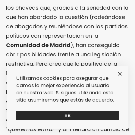
los chaveas que, gracias a la seriedad con la
que han abordado la cuestión (rodeándose
de abogados y reuniéndose con los partidos
políticos con representación en la
Comunidad de Madrid
), han conseguido
abrir posibilidades frente a una legislación
restrictiva. Pero creo que lo positivo de la
iniciativa es tan innegable e evidente que es
Utilizamos cookies para asegurar que
casi obviable. No es en la propuesta en sí en
damos la mejor experiencia al usuario
lo que me voy a detener en este artículo. Si
en nuestra web. Si sigues utilizando este
sitio asumiremos que estás de acuerdo.
alguien desea conocer con precisión cómo
funciona el colectivo y la cronología reciente
OK
de los hechos, basta con googlear
“
queremos entrar
” y ahí tendrá un cúmulo de