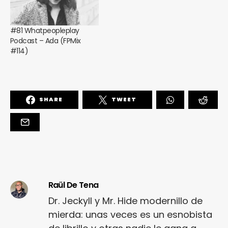
#81 Whatpeopleplay
Podcast – Ada (FPMix
#114)
SHARE
TWEET
Raül De Tena
Dr. Jeckyll y Mr. Hide modernillo de
mierda: unas veces es un esnobista