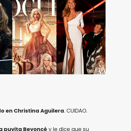
o en Christina Aguilera
. CUIDAO.
na puyita Beyoncé
y le dice que su