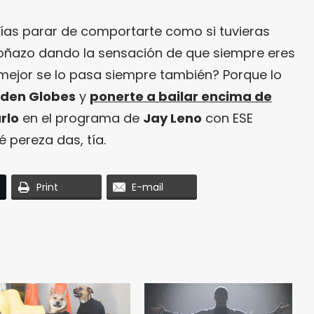
rías parar de comportarte como si tuvieras
 coñazo dando la sensación de que siempre eres
ue mejor se lo pasa siempre también? Porque lo
lden Globes
y
ponerte a bailar encima de
rlo
en el programa de
Jay Leno
con ESE
é pereza das, tía.
Print
E-mail