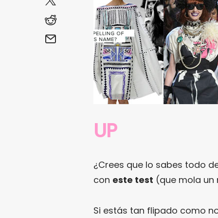
UP
¿Crees que lo sabes todo d
con
este test
(que mola un 
Si estás tan flipado como n