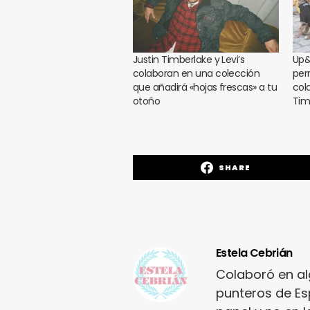
Justin Timberlake y Levi’s
Up&
colaboran en una colección
per
que añadirá «hojas frescas» a tu
col
otoño
Tim
SHARE
Estela Cebrián
Colaboró en a
punteros de Es