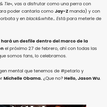
 & Tie
«, vas a disfrutar como una perra con
para poder cantarla como
Jay-Z
manda) y con
corbata y en
black&white… E
stá para meterle de
hará un desfile dentro del marco de la
én
el próximo 27 de febrero, ahí con todas las
 que somos fans, lo celebramos.
gen mental que tenemos de #petarlo y
or
Michelle Obama.
¿Que no?
Hello, Jason Wu
.