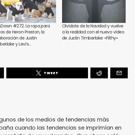
Down #272. La ropa para
Olvídate de la Navidad y vuelve
ros de Heron Preston, la
a la realidad con el nuevo vídeo
aboración de Justin
de Justin Timberlake: «Filthy»
berlake y Levi’s…
TWEET
lgunos de los medios de tendencias más
paña cuando las tendencias se imprimían en