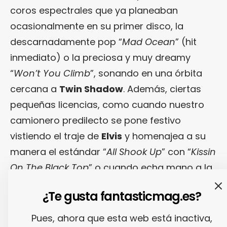
coros espectrales que ya planeaban
ocasionalmente en su primer disco, la
descarnadamente pop “
Mad Ocean
” (hit
inmediato) o la preciosa y muy dreamy
“
Won’t You Climb
”, sonando en una órbita
cercana a
Twin Shadow
. Además, ciertas
pequeñas licencias, como cuando nuestro
camionero predilecto se pone festivo
vistiendo el traje de
Elvis
y homenajea a su
manera el estándar “
All Shook
Up
” con “
Kissin
On The Black Top
” o cuando echa mano a la
slide guitar en la balada alt-country “
All My
¿Te gusta fantasticmag.es?
Days Off
”, no ayudan precisamente a
minimizar el componente (disculpen el
Pues, ahora que esta web está inactiva,