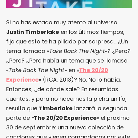
Si no has estado muy atento al universo
Justin Timberlake
en los últimos tiempos,
fijo que esto te ha pillado por sorpresa… ¿Un
tema llamado «
Take Back The Night
«? ¿Pero?
¿Pero? ¿Pero había un tema que se llamase
«
Take Back The Night
» en «
The 20/20
Experience
» (RCA, 2013)? No. No lo había.
Entonces, ¿de dónde sale? En resumidas
cuentas, y para no hacernos la picha un lío,
resulta que
Timberlake
lanzará la segunda
parte de «
The 20/20 Experience
» el próximo
30 de septiembre: una nueva colección de
canciones que vienen comandadas por este