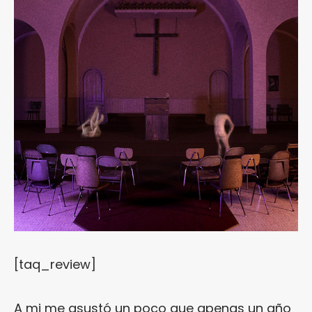
[taq_review]
A mi me asustó un poco que apenas un año