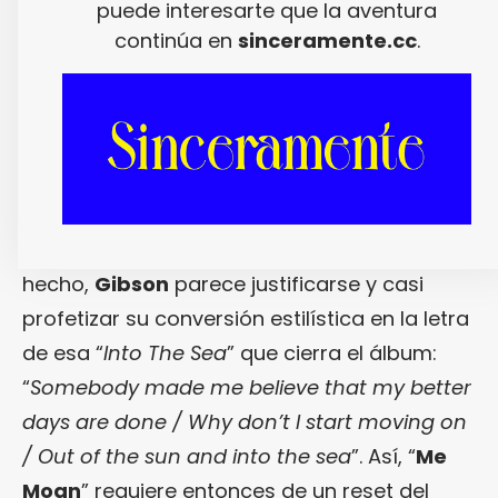
neologismo) ojiplatizante.
puede interesarte que la aventura
continúa en
sinceramente.cc
.
En realidad, como vemos, las canciones
están. Pero que la continuación de “
All Hell
”
no haya seguido la senda marcada por su
nunca suficientemente admirado
predecesor supone de entrada una
decepción entre moderada y severa. De
hecho,
Gibson
parece justificarse y casi
profetizar su conversión estilística en la letra
de esa “
Into The Sea
” que cierra el álbum:
“
Somebody made me believe that my better
days are done / Why don’t I start moving on
/ Out of the sun and into the sea
”. Así, “
Me
Moan
” requiere entonces de un reset del