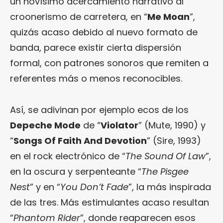
un novísimo acercamiento narrativo al
croonerismo de carretera, en “
Me Moan
”,
quizás acaso debido al nuevo formato de
banda, parece existir cierta dispersión
formal, con patrones sonoros que remiten a
referentes más o menos reconocibles.
Así, se adivinan por ejemplo ecos de los
Depeche Mode
de “
Violator
” (Mute, 1990) y
“
Songs Of Faith And Devotion
” (Sire, 1993)
en el rock electrónico de “
The Sound Of Law
”,
en la oscura y serpenteante “
The Pisgee
Nest
” y en “
You Don’t Fade
”, la más inspirada
de las tres. Más estimulantes acaso resultan
“
Phantom Rider
”, donde reaparecen esos