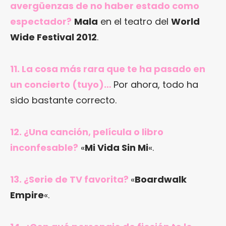
avergüenzas de no haber estado como
espectador?
Mala
en el teatro del
World
Wide Festival 2012
.
11. La cosa más rara que te ha pasado en
un concierto (tuyo)…
Por ahora, todo ha
sido bastante correcto.
12. ¿Una canción, película o libro
inconfesable?
«
Mi Vida Sin Mi
«.
13. ¿Serie de TV favorita?
«
Boardwalk
Empire
«.