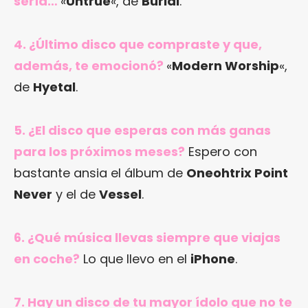
sería…
«
Untrue
«, de
Burial
.
4. ¿Último disco que compraste y que,
además, te emocionó?
«
Modern Worship
«,
de
Hyetal
.
5. ¿El disco que esperas con más ganas
para los próximos meses?
Espero con
bastante ansia el álbum de
Oneohtrix Point
Never
y el de
Vessel
.
6. ¿Qué música llevas siempre que viajas
en coche?
Lo que llevo en el
iPhone
.
7. Hay un disco de tu mayor ídolo que no te