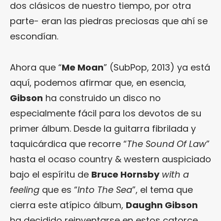
dos clásicos de nuestro tiempo, por otra
parte- eran las piedras preciosas que ahí se
escondían.
Ahora que “
Me Moan
” (SubPop, 2013) ya está
aquí, podemos afirmar que, en esencia,
Gibson
ha construido un disco no
especialmente fácil para los devotos de su
primer álbum. Desde la guitarra fibrilada y
taquicárdica que recorre “
The Sound Of Law
”
hasta el ocaso country & western auspiciado
bajo el espíritu de
Bruce Hornsby
with a
feeling
que es “
Into The Sea
”, el tema que
cierra este atípico álbum,
Daughn Gibson
ha decidido reinventarse en estos catorce