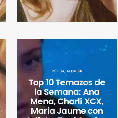
MÚSICA
MUSICÓN
Top 10 Temazos de
la Semana: Ana
Mena, Charli XCX,
Maria Jaume con