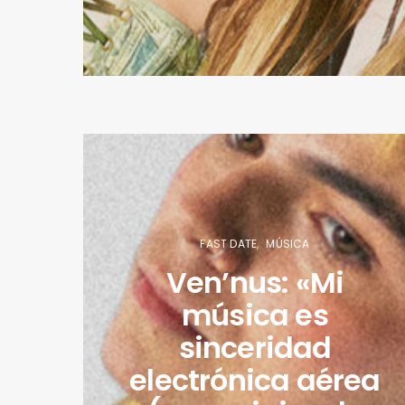
FAST DATE
MÚSICA
Ven’nus: «Mi
música es
sinceridad
electrónica aérea