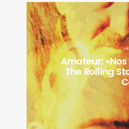
FA
Amateur: «Nos 
The Rolling St
C