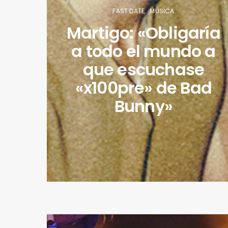
FAST DATE
MÚSICA
Martigo: «Obligaría
a todo el mundo a
que escuchase
«x100pre» de Bad
Bunny»