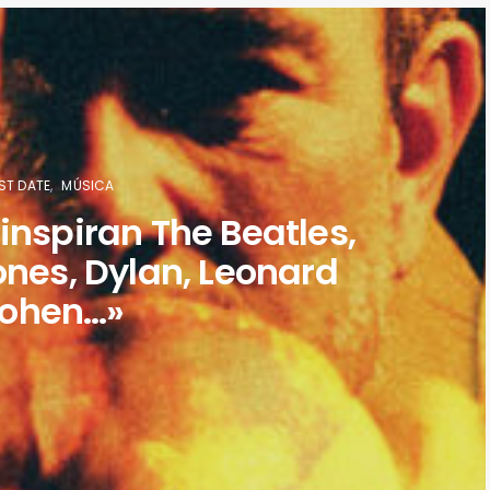
ST DATE
MÚSICA
inspiran The Beatles,
ones, Dylan, Leonard
ohen…»