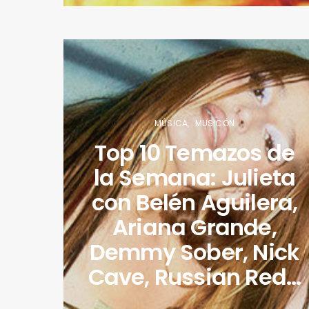
MÚSICA
MUSICÓN
Top 10 Temazos de
la Semana: Julieta
con Belén Aguilera,
Ariana Grande,
Demmy Sober, Nick
Cave, Russian Red…