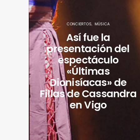
CONCIERTOS
MÚSICA
Así fue la
presentación del
espectáculo
«Últimas
Dionisíacas» de
Fillas de Cassandra
en Vigo