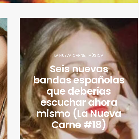
LA NUEVA CARNE
MÚSICA
Seis nuevas
bandas españolas
que deberías
escuchar ahora
mismo (La Nueva
Carne #18)