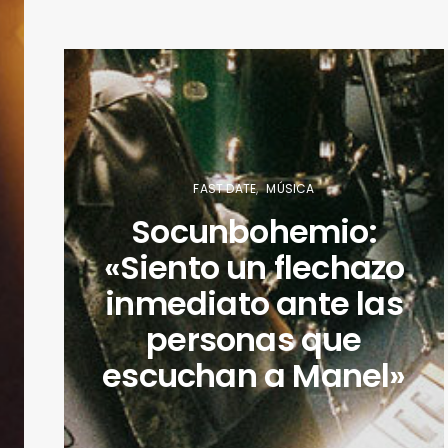
FAST DATE
MÚSICA
Socunbohemio:
«Siento un flechazo
inmediato ante las
personas que
escuchan a Manel»