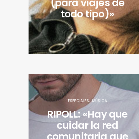
(para viajes de
todo tipo)»
ESPECIALES
MÚSICA
RIPOLL: «Hay que
cuidar la red
comunitaria que