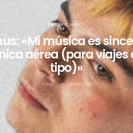
FAST DATE
MÚSICA
us: «Mi música es sinc
nica aérea (para viajes
tipo)»
07/03/2024
REDACCIÓN