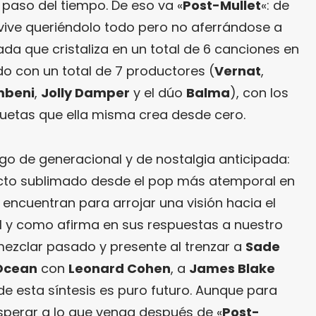
 paso del tiempo. De eso va «
Post-Mullet
«: de
ive queriéndolo todo pero no aferrándose a
ada que cristaliza en un total de 6 canciones en
ado con un total de 7 productores (
Vernat
,
mbeni
,
Jolly Damper
y el dúo
Balma
), con los
uetas que ella misma crea desde cero.
lgo de generacional y de nostalgia anticipada:
ecto sublimado desde el pop más atemporal en
encuentran para arrojar una visión hacia el
l y como afirma en sus respuestas a nuestro
mezclar pasado y presente al trenzar a
Sade
Ocean
con
Leonard Cohen
, a
James Blake
o de esta síntesis es puro futuro. Aunque para
sperar a lo que venga después de «
Post-