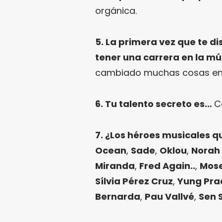
orgánica.
5. La primera vez que te d
tener una carrera en la m
cambiado muchas cosas en
6. Tu talento secreto es…
C
7. ¿Los héroes musicales q
Ocean
,
Sade
,
Oklou
,
Norah
Miranda
,
Fred Again..
,
Mos
Sílvia Pérez Cruz
,
Yung Pra
Bernarda
,
Pau Vallvé
,
Sen 