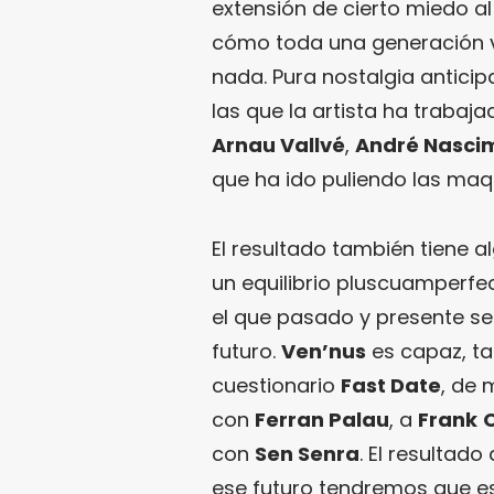
extensión de cierto miedo al
cómo toda una generación v
nada. Pura nostalgia anticip
las que la artista ha trabaj
Arnau Vallvé
,
André Nasci
que ha ido puliendo las maq
El resultado también tiene a
un equilibrio pluscuamperf
el que pasado y presente se 
futuro.
Ven’nus
es capaz, ta
cuestionario
Fast Date
, de 
con
Ferran Palau
, a
Frank
con
Sen Senra
. El resultad
ese futuro tendremos que e