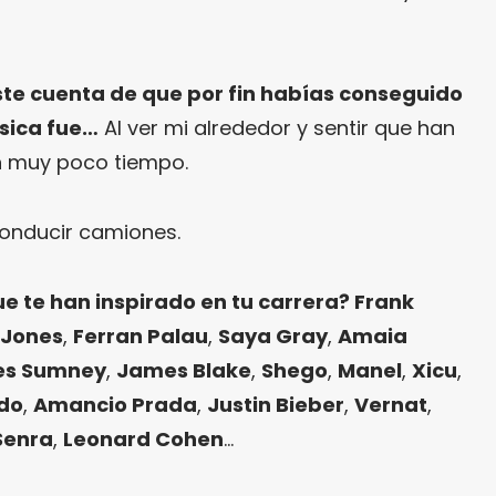
iste cuenta de que por fin habías conseguido
úsica fue…
Al ver mi alrededor y sentir que han
 muy poco tiempo.
onducir camiones.
ue te han inspirado en tu carrera? Frank
 Jones
,
Ferran Palau
,
Saya Gray
,
Amaia
es Sumney
,
James Blake
,
Shego
,
Manel
,
Xicu
,
do
,
Amancio Prada
,
Justin Bieber
,
Vernat
,
Senra
,
Leonard Cohen
…