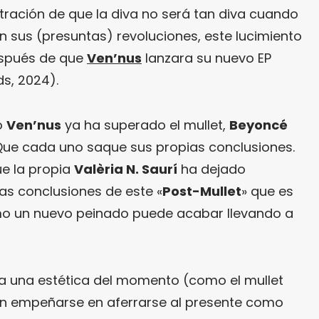
tración de que la diva no será tan diva cuando
n sus (presuntas) revoluciones, este lucimiento
espués de que
Ven’nus
lanzara su nuevo EP
ds, 2024).
o
Ven’nus
ya ha superado el mullet,
Beyoncé
Que cada uno saque sus propias conclusiones.
e la propia
Valèria N. Saurí
ha dejado
as conclusiones de este «
Post-Mullet
» que es
ómo un nuevo peinado puede acabar llevando a
a una estética del momento (como el mullet
un empeñarse en aferrarse al presente como