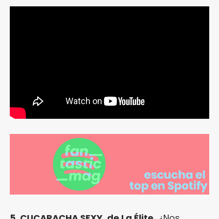
5. CUCARACHA SEXY, de La Élite.
¿Nos