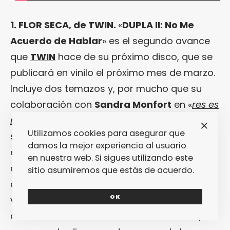
1. FLOR SECA, de TWIN.
«
DUPLA II: No Me
Acuerdo de Hablar
» es el segundo avance
que
TWIN
hace de su próximo disco, que se
publicará en vinilo el próximo mes de marzo.
Incluye dos temazos y, por mucho que su
colaboración con
Sandra Monfort
en «
res es
real
» es una delicia (oscurilla y
Utilizamos cookies para asegurar que
sorprendente), en la dupla brilla
damos la mejor experiencia al usuario
especialmente esta «
FLOR SECA
» que se
en nuestra web. Si sigues utilizando este
apoya en el synth-pop de ojos tristes y
sitio asumiremos que estás de acuerdo.
corazones cálidos para hablar de esas
OK
veces en las que las palabras pueden
conducir a la desconexión total. Cuidado,