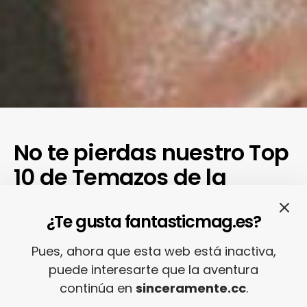
No te pierdas nuestro Top
10 de Temazos de la
Semana con lo nuevo de
¿Te gusta fantasticmag.es?
TWIN, Sega Bodega, Amor
Butano, Justice con Tame
Pues, ahora que esta web está inactiva,
Impala, La Élite…
puede interesarte que la aventura
continúa en
sinceramente.cc
.