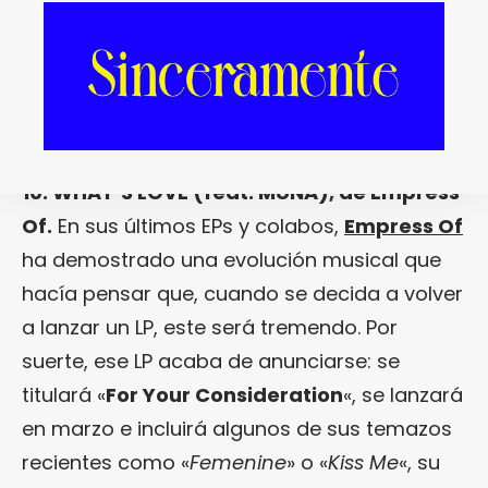
10. WHAT’S LOVE (feat. MUNA), de Empress
Of.
En sus últimos EPs y colabos,
Empress Of
ha demostrado una evolución musical que
hacía pensar que, cuando se decida a volver
a lanzar un LP, este será tremendo. Por
suerte, ese LP acaba de anunciarse: se
titulará «
For Your Consideration
«, se lanzará
en marzo e incluirá algunos de sus temazos
recientes como «
Femenine
» o «
Kiss Me
«, su