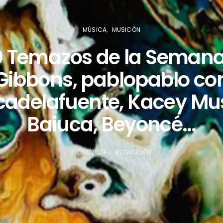
MÚSICA
MUSICÓN
0 Temazos de la Semana
Gibbons, pablopablo co
icadelafuente, Kacey Mu
Baiuca, Beyoncé…
13/02/2024
REDACCIÓN