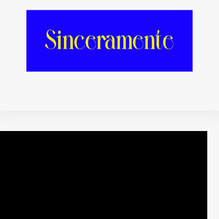
lie Minogue.
Sia
no está en su momento,
arre que supuso esa película que dirigió y de
arnos. Pero, bueno, toda diva tiene derecho al
ta con una diosa como
Kylie Minogue
para
 que te hacen bailar tan efectivamente como