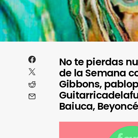
No te pierdas n
de la Semana co
Gibbons, pablo
Guitarricadelaf
Baiuca, Beyonc