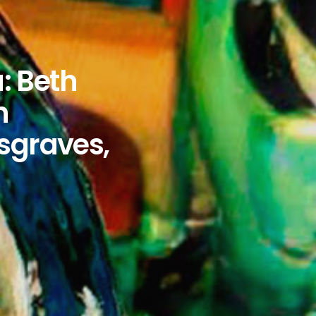
: Beth
n
sgraves,