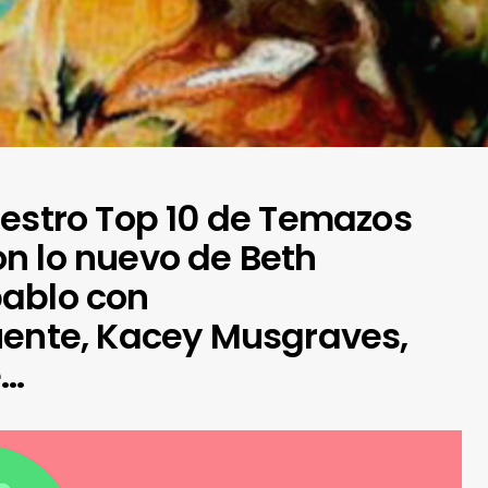
uestro Top 10 de Temazos
n lo nuevo de Beth
pablo con
uente, Kacey Musgraves,
é…