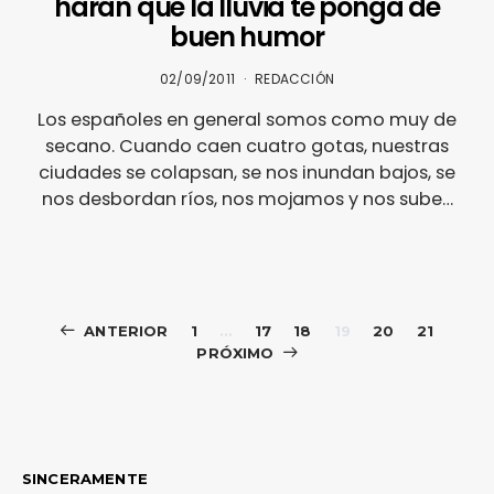
harán que la lluvia te ponga de
buen humor
02/09/2011
REDACCIÓN
Los españoles en general somos como muy de
secano. Cuando caen cuatro gotas, nuestras
ciudades se colapsan, se nos inundan bajos, se
nos desbordan ríos, nos mojamos y nos sube…
Paginación
ANTERIOR
1
…
17
18
19
20
21
PRÓXIMO
de
entradas
SINCERAMENTE