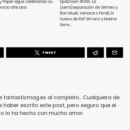
ly Paper sigue celebrando su
Up&Down #366. La
encia africana
(semi)separación de Grimes y
Elon Musk, Versace x Fendi, lo
nuevo de Raf Simons y Marine
Serre…
TWEET
e fantasticmag.es al completo... Cualquiera de
 haber escrito este post, pero seguro que el
ito lo ha hecho con mucho amor.