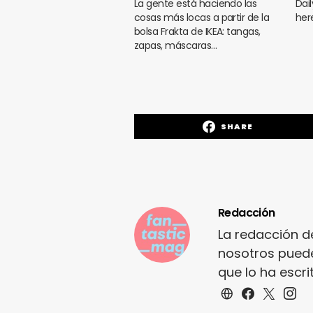
La gente está haciendo las
Dai
cosas más locas a partir de la
her
bolsa Frakta de IKEA: tangas,
zapas, máscaras…
SHARE
Redacción
La redacción d
nosotros puede
que lo ha escr