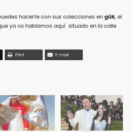
, puedes hacerte con sus colecciones en
gük
, el
l que ya os hablamos
aquí
situado en la calle
Print
E-mail