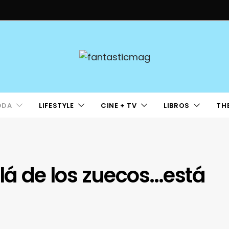
ODA
LIFESTYLE
CINE + TV
LIBROS
TH
llá de los zuecos…está