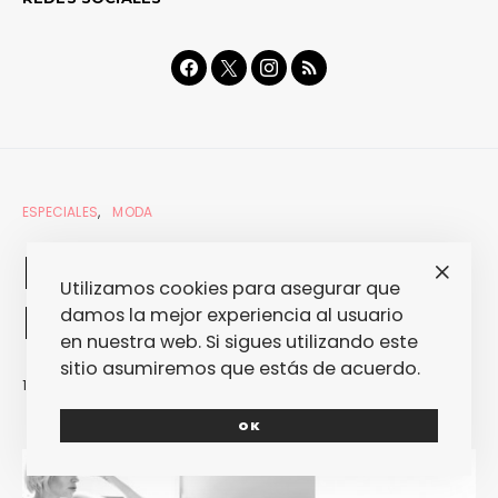
ESPECIALES
MODA
Las Mil y Una
Utilizamos cookies para asegurar que
Kawasakis (I)
damos la mejor experiencia al usuario
en nuestra web. Si sigues utilizando este
sitio asumiremos que estás de acuerdo.
17/05/2012
REDACCIÓN
OK