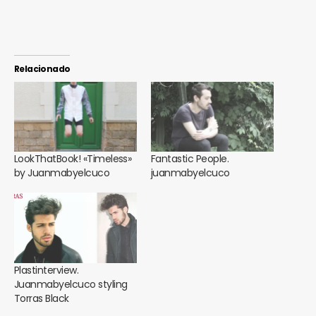
Relacionado
LookThatBook! «Timeless»
Fantastic People.
by Juanmabyelcuco
juanmabyelcuco
Plastinterview.
Juanmabyelcuco styling
Torras Black