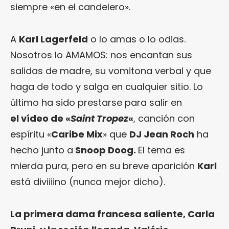
siempre «en el candelero».
A
Karl Lagerfeld
o lo amas o lo odias.
Nosotros lo AMAMOS: nos encantan sus
salidas de madre, su vomitona verbal y que
haga de todo y salga en cualquier sitio. Lo
último ha sido prestarse para salir en
el vídeo de «
Saint Tropez
«
, canción con
espíritu «
Caribe Mix
» que
DJ Jean Roch
ha
hecho junto a
Snoop Doog.
El tema es
mierda pura, pero en su breve aparición
Karl
está diviiiino (nunca mejor dicho).
La primera dama francesa saliente, Carla