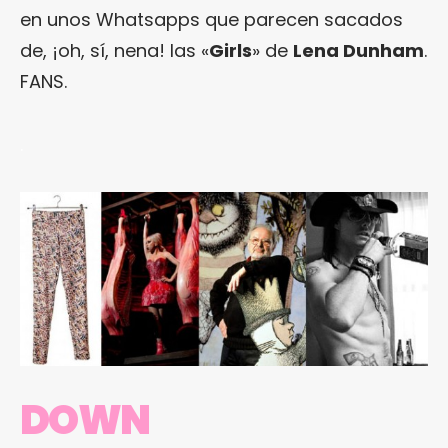
en unos Whatsapps que parecen sacados
de, ¡oh, sí, nena! las «
Girls
» de
Lena Dunham
.
FANS.
.
DOWN