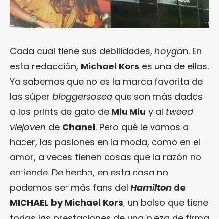
Cada cual tiene sus debilidades,
hoyga
n. En
esta redacción,
Michael Kors
es una de ellas.
Ya sabemos que no es la marca favorita de
las súper
bloggersosea
que son más dadas
a los prints de gato de
Miu Miu
y al
tweed
viejoven
de
Chanel
. Pero qué le vamos a
hacer, las pasiones en la moda, como en el
amor, a veces tienen cosas que la razón no
entiende. De hecho, en esta casa no
podemos ser más fans del
H
amilton
de
MICHAEL by Michael Kors
, un bolso que tiene
todas las prestaciones de una pieza de firma