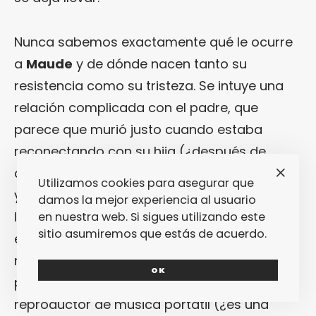
Nunca sabemos exactamente qué le ocurre
a
Maude
y de dónde nacen tanto su
resistencia como su tristeza. Se intuye una
relación complicada con el padre, que
parece que murió justo cuando estaba
reconectando con su hija (¿después de
algún suceso que causó una desconexión?)
Utilizamos cookies para asegurar que
y del que encuentra una especie de diario en
damos la mejor experiencia al usuario
la que revela ciertos paralelismos con ella,
en nuestra web. Si sigues utilizando este
sitio asumiremos que estás de acuerdo.
especialmente una forma de volcarse en la
música que ya se ha visto en una
OK
protagonista eternamente pegada a su
reproductor de música portátil (¿es una