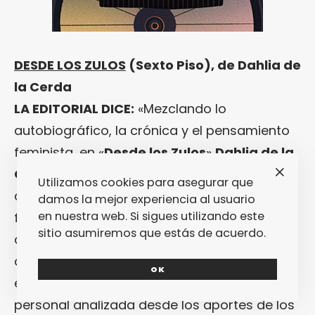
DESDE LOS ZULOS
(Sexto Piso), de Dahlia de
la Cerda
LA EDITORIAL DICE:
«Mezclando lo
autobiográfico, la crónica y el pensamiento
feminista, en «
Desde los Zulos
»
Dahlia de la
Cerda
reflexiona sobre el racismo, el
Utilizamos cookies para asegurar que
clasismo y la transfobia dentro de los
damos la mejor experiencia al usuario
en nuestra web. Si sigues utilizando este
feminismos y cómo estas herramientas del
sitio asumiremos que estás de acuerdo.
amo se convierten en caballos de Troya que
desarticulan los movimientos
OK
emancipatorios. Usando la experiencia
personal analizada desde los aportes de los