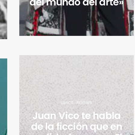
del mundo del arte»
LIBROS
REVIEWS
Juan Vico te habla
de la ficción que en