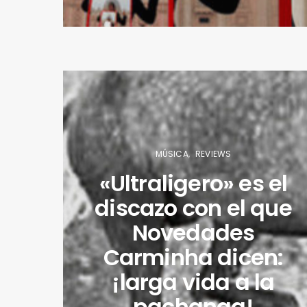
MÚSICA
REVIEWS
«Ultraligero» es el
discazo con el que
Novedades
Carminha dicen:
¡larga vida a la
pachanga!