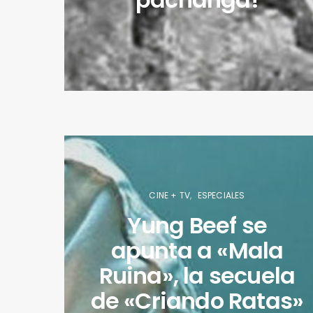
CINE + TV
ESPECIALES
Yung Beef se
apunta a «Mala
Ruina», la secuela
de «Criando Ratas»