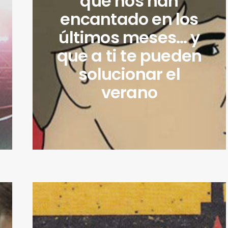
que nos han
encantado en los
últimos meses… y
que a ti te pueden
solucionar el
verano