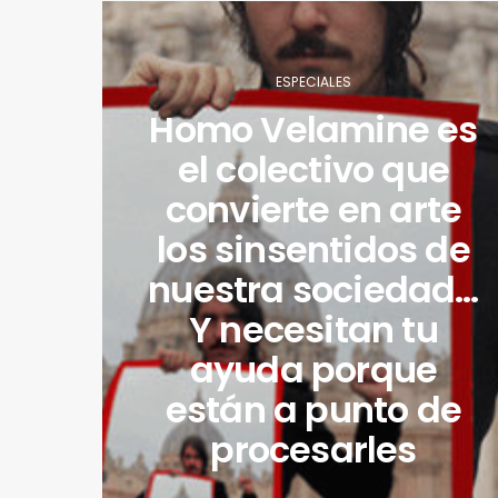
ESPECIALES
Homo Velamine es
el colectivo que
convierte en arte
los sinsentidos de
nuestra sociedad…
Y necesitan tu
ayuda porque
están a punto de
procesarles