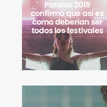
Paraíso 2019
confirmó que así es
como deberían ser
todos los festivales