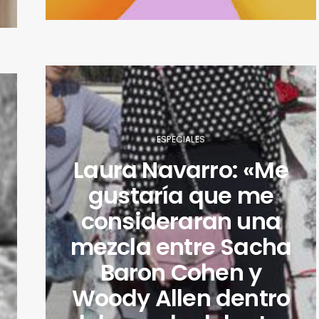
ESPECIALES
Laura Navarro: «Me
gustaría que me
consideraran una
mezcla entre Sacha
Baron Cohen y
Woody Allen dentro