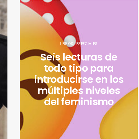
LIBROS
ESPECIALES
Seis lecturas de
todo tipo para
introducirse en los
múltiples niveles
del feminismo