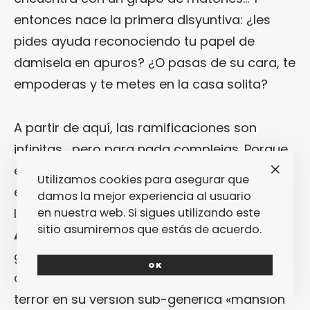
entonces nace la primera disyuntiva: ¿les
pides ayuda reconociendo tu papel de
damisela en apuros? ¿O pasas de su cara, te
empoderas y te metes en la casa solita?
A partir de aquí, las ramificaciones son
infinitas… pero para nada complejas. Porque
el objetivo de «
Maldita Casa Encantada
» no
Utilizamos cookies para asegurar que
es complicarte la vida ni embrollar tu placer
damos la mejor experiencia al usuario
lector. Más bien lo contrario. El objetivo de
en nuestra web. Si sigues utilizando este
sitio asumiremos que estás de acuerdo.
Artur Laperla
es celebrar lo mejorcito del
género «
Elige Tu Propia Aventura
» a la vez
OK
que homenajea los cánones del género
terror en su versión sub-genérica «mansión