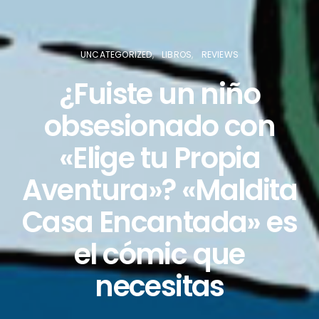
UNCATEGORIZED
LIBROS
REVIEWS
¿Fuiste un niño
obsesionado con
«Elige tu Propia
Aventura»? «Maldita
Casa Encantada» es
el cómic que
necesitas