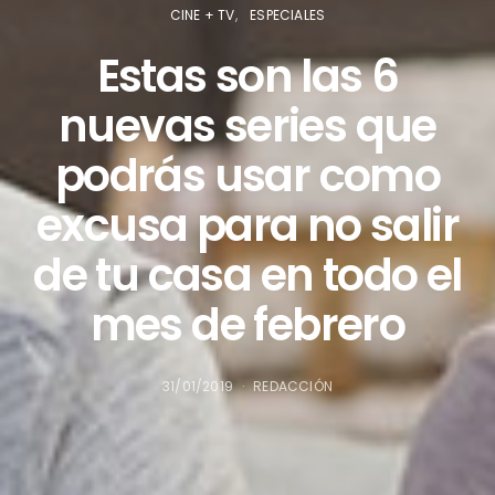
CINE + TV
ESPECIALES
Estas son las 6
nuevas series que
podrás usar como
excusa para no salir
de tu casa en todo el
mes de febrero
31/01/2019
REDACCIÓN