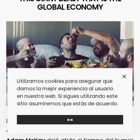
GLOBAL ECONOMY
Utilizamos cookies para asegurar que
damos la mejor experiencia al usuario
en nuestra web. Si sigues utilizando este
sitio asumiremos que estás de acuerdo.
Las películas «
La Gran Estafa
» y la reciente
OK
«
El Vicio del Poder
» han demostrado que