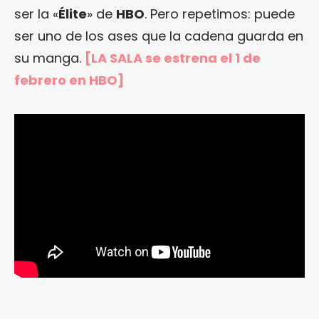
ser la «
Élite
» de
HBO
. Pero repetimos: puede
ser uno de los ases que la cadena guarda en
su manga.
[LA SALA se estrena el 1 de
febrero en HBO]