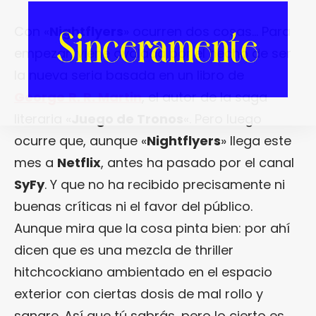
Con «
Nightflyers
» ocurren dos cosas… Para
empezar, viene avalada por el hecho de ser
la nueva seria basada en un libro de
George
R. R. Martin
, el autor de la saga
literaria «
Juego de Tronos
«. Pero luego
ocurre que, aunque «
Nightflyers
» llega este
mes a
Netflix
, antes ha pasado por el canal
SyFy
. Y que no ha recibido precisamente ni
buenas críticas ni el favor del público.
Aunque mira que la cosa pinta bien: por ahí
dicen que es una mezcla de thriller
hitchcockiano ambientado en el espacio
exterior con ciertas dosis de mal rollo y
sangre. Así que tú sabrás, pero lo cierto es