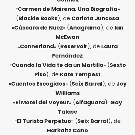
«
Carmen de Mairena. Una Biografía
»
(
Blackie Books
), de
Carlota Juncosa
«
Cáscara de Nuez
» (
Anagrama
), de
Ian
McEwan
«
Connerland
» (
Reservoir
), de
Laura
Fernández
«
Cuando la Vida te da un Martillo
» (
Sexto
Piso
), de
Kate Tempest
«
Cuentos Escogidos
» (
Seix Barral
), de
Joy
Williams
«
El Motel del Voyeur
» (
Alfaguara
),
Gay
Talase
«
El Turista Perpetuo
» (
Seix Barral
), de
Harkaitz Cano