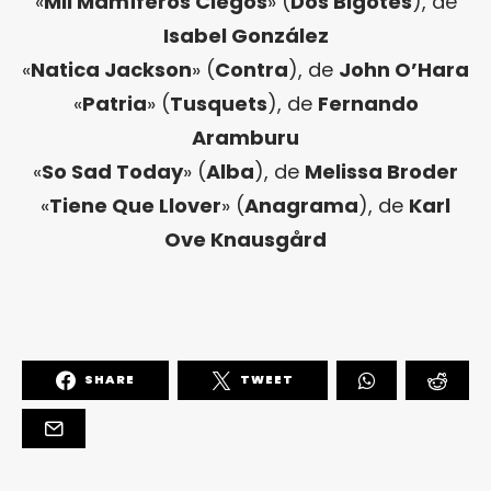
«
Mil Mamíferos Ciegos
» (
Dos Bigotes
), de
Isabel González
«
Natica Jackson
» (
Contra
), de
John O’Hara
«
Patria
» (
Tusquets
), de
Fernando
Aramburu
«
So Sad Today
» (
Alba
), de
Melissa Broder
«
Tiene Que Llover
» (
Anagrama
), de
Karl
Ove Knausgård
SHARE
TWEET