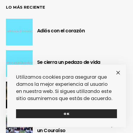
LO MÁS RECIENTE
Adiós con el corazón
Se cierra un pedazo de vida
Utilizamos cookies para asegurar que
damos la mejor experiencia al usuario
OUR Fest 2024 convirtió a Ourense en
en nuestra web. Si sigues utilizando este
la capital del Cool Britannia
sitio asumiremos que estás de acuerdo.
OK
Nuestra crónica confirma que Paredes
de Coura 2024 no fue un festival, sino
un Couraíso