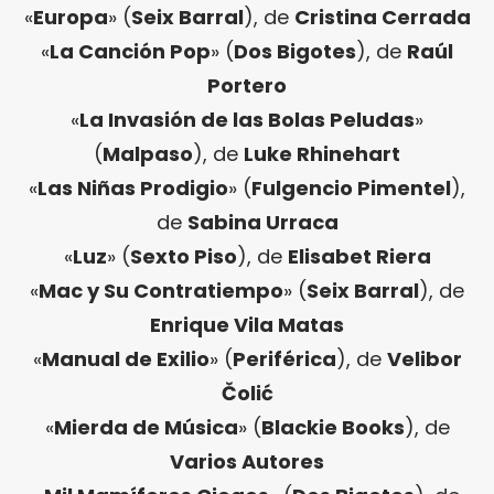
«
Europa
» (
Seix Barral
), de
Cristina Cerrada
«
La Canción Pop
» (
Dos Bigotes
), de
Raúl
Portero
«
La Invasión de las Bolas Peludas
»
(
Malpaso
), de
Luke Rhinehart
«
Las Niñas Prodigio
» (
Fulgencio Pimentel
),
de
Sabina Urraca
«
Luz
» (
Sexto Piso
), de
Elisabet Riera
«
Mac y Su Contratiempo
» (
Seix Barral
), de
Enrique Vila Matas
«
Manual de Exilio
» (
Periférica
), de
Velibor
Čolić
«
Mierda de Música
» (
Blackie Books
), de
Varios Autores