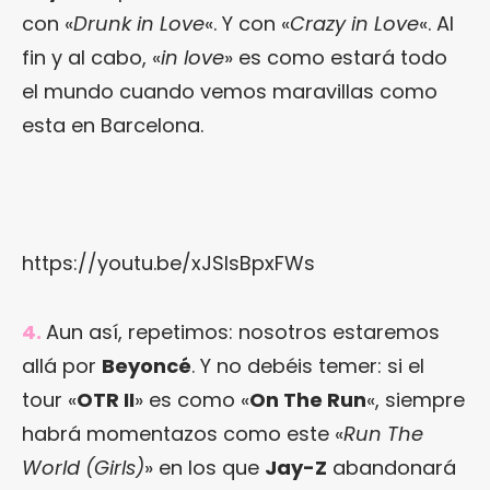
con «
Drunk in Love
«. Y con «
Crazy in Love
«. Al
fin y al cabo, «
in love
» es como estará todo
el mundo cuando vemos maravillas como
esta en Barcelona.
https://youtu.be/xJSlsBpxFWs
4.
Aun así, repetimos: nosotros estaremos
allá por
Beyoncé
. Y no debéis temer: si el
tour «
OTR II
» es como «
On The Run
«, siempre
habrá momentazos como este «
Run The
World (Girls)
» en los que
Jay-Z
abandonará