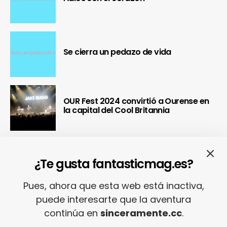
Se cierra un pedazo de vida
OUR Fest 2024 convirtió a Ourense en
la capital del Cool Britannia
Nuestra crónica confirma que Paredes
de Coura 2024 no fue un festival, sino
¿Te gusta fantasticmag.es?
un Couraíso
Pues, ahora que esta web está inactiva,
puede interesarte que la aventura
Nuestra crónica del Sinsal 2024 prueba
continúa en
sinceramente.cc
.
que fue la edición más internacional y
sostenible del festival