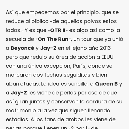
Así que empecemos por el principio, que se
reduce al bíblico «de aquellos polvos estos
lodos». Y es que «
OTR II
» es algo así como la
secuela de «
On The Run
«, un tour que ya unió
a
Beyoncé
y
Jay-Z
en el lejano año 2013
pero que redujo su área de acción a EEUU
con una única excepción, París, donde se
marcaron dos fechas seguiditas y bien
abarrotadas. La idea es sencilla: a
Queen B
y
a
Jay-Z
les viene de perlas por eso de que
así giran juntos y conservan la cordura de su
matrimonio a la vez que siguen llenando
estadios. A los fans de ambos les viene de
perlas porque tienen un «2 por 1» de