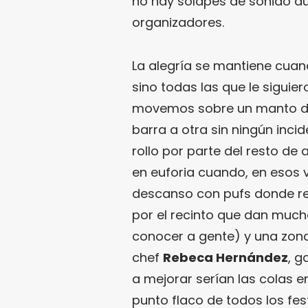
no hay solapes de sonido du
organizadores.
La alegría se mantiene cuan
sino todas las que le siguie
movemos sobre un manto de
barra a otra sin ningún inci
rollo por parte del resto de a
en euforia cuando, en esos
descanso con pufs donde rep
por el recinto que dan much
conocer a gente) y una zona
chef
Rebeca Hernández
, g
a mejorar serían las colas e
punto flaco de todos los fes