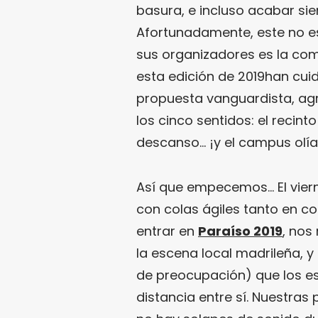
basura, e incluso acabar si
Afortunadamente, este no es
sus organizadores es la com
esta edición de 2019han cuid
propuesta vanguardista, agr
los cinco sentidos: el recin
descanso… ¡y el campus olí
Así que empecemos… El viern
con colas ágiles tanto en c
entrar en
Paraíso 2019
, nos
la escena local madrileña, 
de preocupación) que los e
distancia entre sí. Nuestra