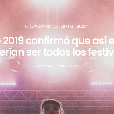
UNCATEGORIZED
CONCIERTOS
MÚSICA
 2019 confirmó que así
rían ser todos los festi
19/06/2019
SONIA PERALTA