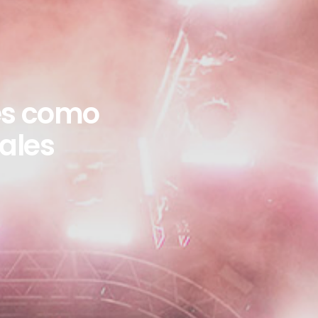
 es como
vales