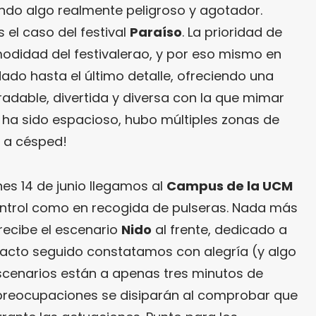
endo algo realmente peligroso y agotador.
 el caso del festival
Paraíso
. La prioridad de
odidad del festivalerao, y por eso mismo en
ado hasta el último detalle, ofreciendo una
adable, divertida y diversa con la que mimar
to ha sido espacioso, hubo múltiples zonas de
a a césped!
es 14 de junio llegamos al
Campus de la UCM
ontrol como en recogida de pulseras. Nada más
¿Te gusta fantasticmag.es?
 recibe el escenario
Nido
al frente, dedicado a
y acto seguido constatamos con alegría (y algo
Pues, ahora que esta web está
inactiva, puede interesarte que la
scenarios están a apenas tres minutos de
aventura continúa en
s preocupaciones se disiparán al comprobar que
sinceramente.cc
.