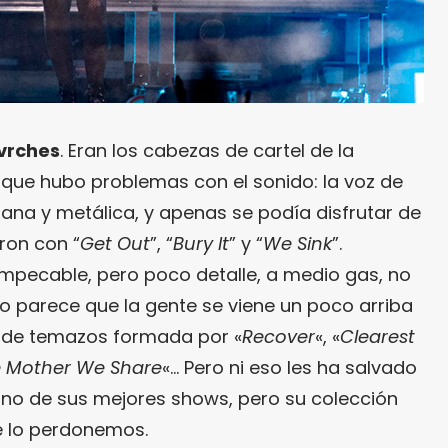
vrches
. Eran los cabezas de cartel de la
que hubo problemas con el sonido: la voz de
na y metálica, y apenas se podía disfrutar de
ron con “
Get Out
”, “
Bury It
” y “
We Sink
”.
impecable, pero poco detalle, a medio gas, no
lo parece que la gente se viene un poco arriba
la de temazos formada por «
Recover
«, «
Clearest
 Mother We Share
«… Pero ni eso les ha salvado
 uno de sus mejores shows, pero su colección
e lo perdonemos.