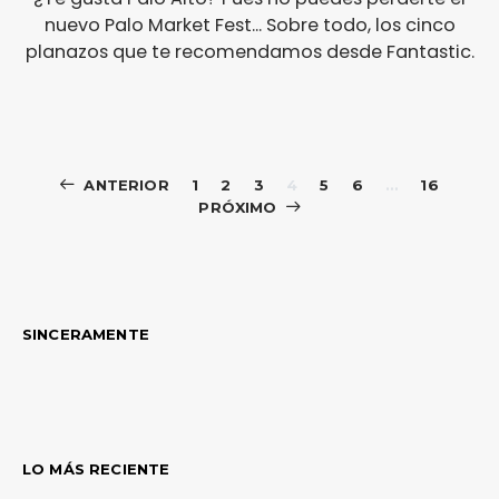
nuevo Palo Market Fest... Sobre todo, los cinco
planazos que te recomendamos desde Fantastic.
Paginación
ANTERIOR
1
2
3
4
5
6
…
16
PRÓXIMO
de
entradas
SINCERAMENTE
LO MÁS RECIENTE