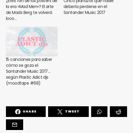
¿Eres fan de los posters de
Cinco planazos que nadie
la era «Mad Men»? El arte
debería perderse en el
de Mads Berg te volverá
Santander Music 2017
loco…
15 canciones para saber
cómo se goza el
Santander Music 2017…
según Plastic Adict djs
(moodtape #68)
SHARE
TWEET