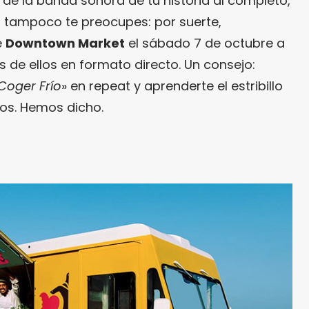
 de la banda sonora de tu historia al completo,
ro tampoco te preocupes: por suerte,
e
Downtown Market
el sábado 7 de octubre a
 de ellos en formato directo. Un consejo:
Coger Frío
» en repeat y aprenderte el estribillo
ros. Hemos dicho.