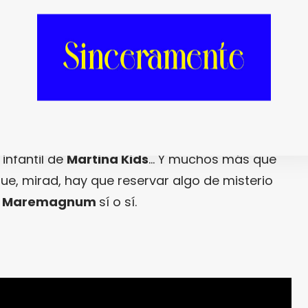
o vayas al mercadillo que vayas, pero en el
ásico todavía, porque su selección de stands
 de semana es cosa fina. Tendremos la
bando Bajito
, las gafas de
Tiger Soul
, los
alizados en corcho de
Corkland
, la bisutería
 infantil de
Martina Kids
… Y muchos más que
e, mirad, hay que reservar algo de misterio
l
Maremagnum
sí o sí.