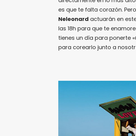
directamente en lo más alto
es que te falta corazón. Pe
Neleonard
actuarán en est
las 18h para que te enamores
tienes un día para ponerte «
para corearlo junto a nosot