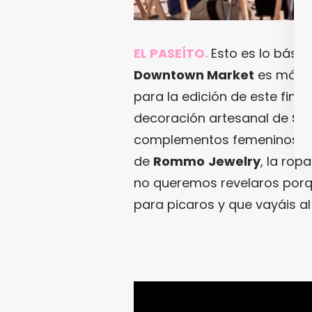
EL PASEÍTO.
Esto es lo básic
Downtown Market
es más b
para la edición de este fin
decoración artesanal de
Sil
complementos femeninos re
de
Rommo
Jewelry
, la ropa
no queremos revelaros porqu
para picaros y que vayáis a