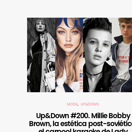
MODA
UP&DOWN
Up&Down #200. Millie Bobby
Brown, la estética post-soviétic
el carpool karaoke de Lady