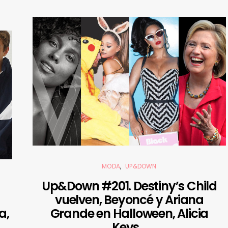
MODA
UP&DOWN
Up&Down #201. Destiny’s Child
vuelven, Beyoncé y Ariana
a,
Grande en Halloween, Alicia
Keys…