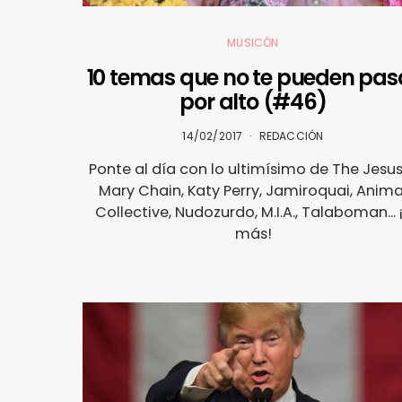
MUSICÓN
10 temas que no te pueden pas
por alto (#46)
14/02/2017
REDACCIÓN
Ponte al día con lo ultimísimo de The Jesu
Mary Chain, Katy Perry, Jamiroquai, Anima
Collective, Nudozurdo, M.I.A., Talaboman... 
más!