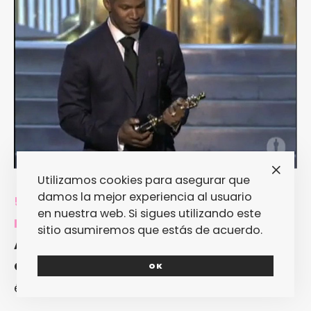
Utilizamos cookies para asegurar que
damos la mejor experiencia al usuario
5. OTRAS MINORÍAS NO TAN
en nuestra web. Si sigues utilizando este
MAYORITARIAS.
Los taiwaneses cuentan con
sitio asumiremos que estás de acuerdo.
Ang Lee
y los mexicanos con
Alejandro
González Iñárritu
para representarles con
OK
éxito en los
Oscar
.2