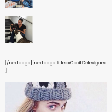
[/nextpage][nextpage title=»Cecil Delevigne»
]