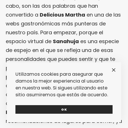
cabo, son las dos palabras que han
convertido a
Delicious Martha
en una de las
webs gastronómicas más punteras de
nuestro país. Para empezar, porque el
espacio virtual de
Sanahuja
es una especie
de espejo en el que se refleja una de esas
personalidades que puedes sentir y que te
puede llegar a tocar incluso en un
Utilizamos cookies para asegurar que
paradigma de virtualidad como el que nos
damos la mejor experiencia al usuario
ocupa: puedes sentir un aura cálida y
en nuestra web. Si sigues utilizando este
amable, femenina y elocuente en todos y
sitio asumiremos que estás de acuerdo.
cada uno de los rincones de
Delicious
OK
Martha
, ya sea en sus recetas o en sus
recomendaciones de lugares para comer, ya