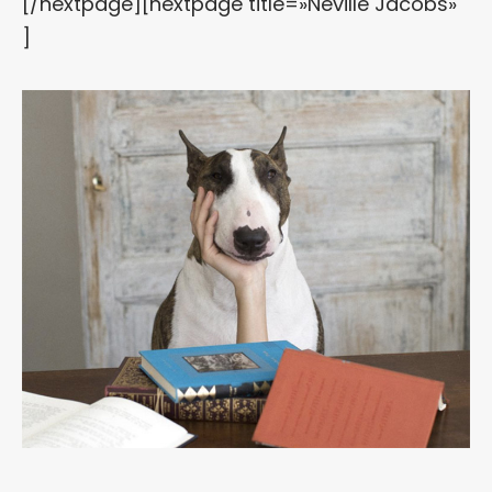
[/nextpage][nextpage title=»Neville Jacobs»
]