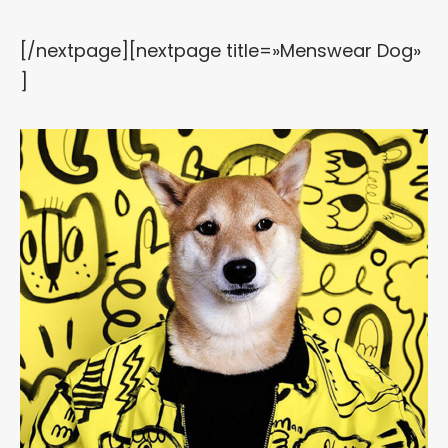
[/nextpage][nextpage title=»Menswear Dog»
]