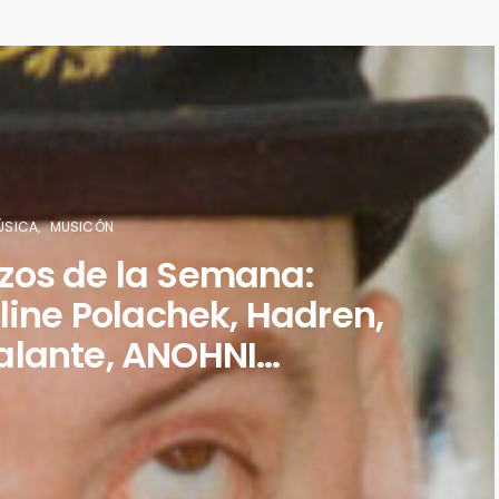
ÚSICA
MUSICÓN
zos de la Semana:
line Polachek, Hadren,
alante, ANOHNI…