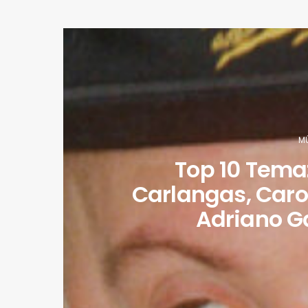
M
Top 10 Tema
Carlangas, Caro
Adriano G