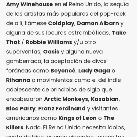
Amy Winehouse
en el Reino Unido, la sequía
de los artistas más populares del pop-rock
de allí, llámese
Coldplay
,
Damon Albarn
y
alguna de sus locuras estrambóticas,
Take
That
/
Robbie Williams
y/u otro
superventas,
Oasis
y alguna nueva
gamberrada, la aceptación de divas
foráneas como
Beyoncé
,
Lady Gaga
o
Rihanna
o movimientos como el del indie
adolescente de principios de siglo que
encabezaron
Arctic Monkeys
,
Kasabian
,
Bloc Party
,
Franz Ferdinand
y visitantes
americanos como
Kings of Leon
o
The
Killers
. Nada. El Reino Unido necesita ídolos,
gente de bien, buenos ejemplos, jovencitas