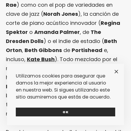
Rae
) como con el pop de variedades en
clave de jazz (
Norah Jones
), la canción de
corte de piano acústico innovador (
Regina
Spektor
o
Amanda Palmer
, de
The
Dresden Dolls
) o el indie de estadio (
Beth
Orton
,
Beth Gibbons
de
Portishead
e,
incluso,
Kate Bush
). Todo mezclado por el
mejor productor musical del mundo desde
Utilizamos cookies para asegurar que
hace al menos diez años (con permiso de
damos la mejor experiencia al usuario
Nigel Godrich
):
Rick Rubin
, en una suerte de
en nuestra web. Si sigues utilizando este
batidora a punto de estallar que engaña
sitio asumiremos que estás de acuerdo.
tanto para bien (más de esta) como para
OK
mal.