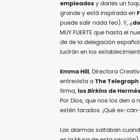
empleados
y darles un to
grande y está inspirada en
F
puede salir nada feo). Y, ¿
d
MUY FUERTE que hasta el nu
de de la delegación español
lucirán en los establecimien
Emma Hill
, Directora Creati
entrevista a
The Telegraph
firma,
los
Birkins
de Hermés 
Por Dios, que nos los den a
estén tarados. ¡Qué es-cán-
Las alarmas saltaban cuand
es la Musa de esta sección