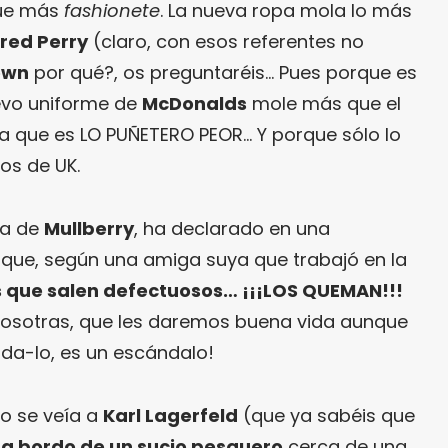
que más
fashionete
. La nueva ropa mola lo más
red Perry
(claro, con esos referentes no
own
por qué?, os preguntaréis… Pues porque es
evo uniforme de
McDonalds
mole más que el
a que es LO PUÑETERO PEOR… Y porque sólo lo
tos de UK.
va de
Mullberry
, ha declarado en una
que, según una amiga suya que trabajó en la
que salen defectuosos… ¡¡¡LOS QUEMAN!!!
 nosotras, que les daremos buena vida aunque
da-lo, es un escándalo!
o se veía a
Karl Lagerfeld
(que ya sabéis que
)
a bordo de un sucio pesquero
cerca de una