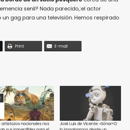
emencia senil? Nada parecido,:el actor
un gag para una televisión. Hemos respirado
Print
E-mail
z artistazos nacionales nos
José Luis de Vicente: «Sónar+D
lan sus imperdibles para el
lo imaginamos desde un