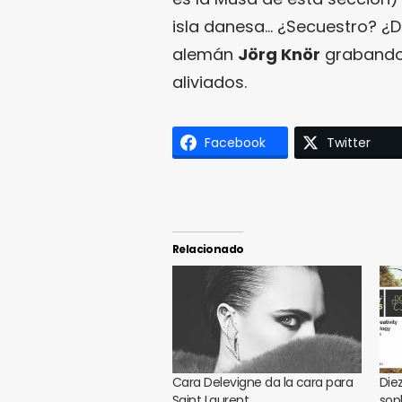
isla danesa… ¿Secuestro? ¿D
alemán
Jörg Knör
grabando 
aliviados.
Facebook
Twitter
Relacionado
Cara Delevigne da la cara para
Die
Saint Laurent
sop