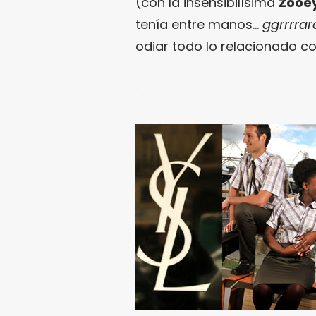
(con la insensibilísima
Zooe
tenía entre manos…
ggrrrrara
odiar todo lo relacionado c
.