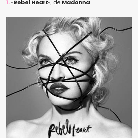
1.
«
Rebel Heart
«, de
Madonna