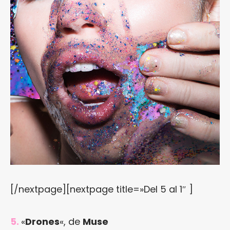
[/nextpage][nextpage title=»Del 5 al 1″ ]
5.
«
Drones
«, de
Muse