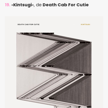
19.
«
Kintsugi
«, de
Death Cab For Cutie