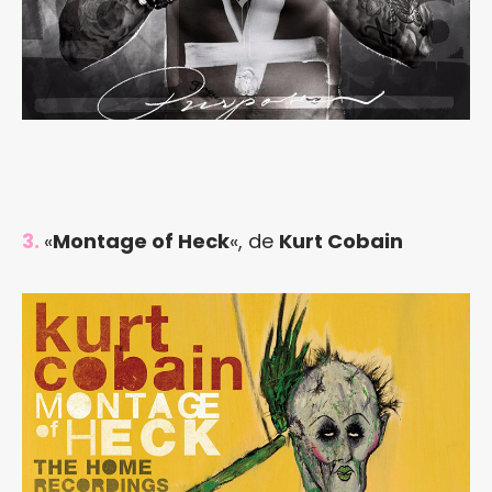
3.
«
Montage of Heck
«, de
Kurt Cobain