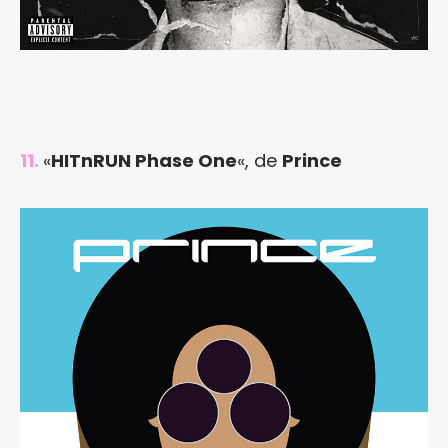
11.
«
HITnRUN Phase One
«, de
Prince