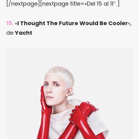
[/nextpage][nextpage title=»Del 15 al 11″ ]
15.
«
I Thought The Future Would Be Cooler
«,
de
Yacht