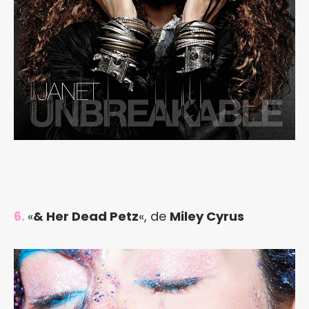
6.
«
& Her Dead Petz
«, de
Miley Cyrus