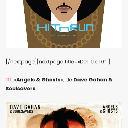
[/nextpage][nextpage title=»Del 10 al 6″ ]
10.
«
Angels & Ghosts
«, de
Dave Gahan &
Soulsavers